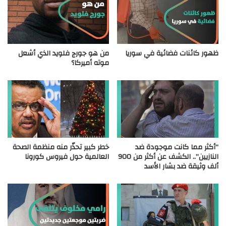
ظهور كائنات فضائية في سوريا
من هو جورج فلويد الذي أشعل
موته أميركا؟
“أكثر مما كانت موجودة ضد
خطر كبير تحذّر منه منظمة الصحة
النازيين”.. الكشف عن أكثر من 900
العالمية حول فيروس كورونا
ألف وثيقة ضد بشار الأسد