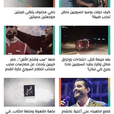
كيف حولت روسيا السوريين لحقل
رامي مخلوف يتلقى ضربتين
تجارب طبية؟
موجعتين جديدتين
بعد جريمة قتل.. اعتداءات وإحراق
منها “سب وشتم الأهل”.. عمر
منازل وقرار بطرد السوريين ماذا
خريبين يتحدث عن ممارسات مدرب
يجري في لبنان؟
منتخب النظام السوري لكرة القدم
قطع الكهرباء على أغنية عالشام
نكهة القهوة ومتعة الكتاب.. في