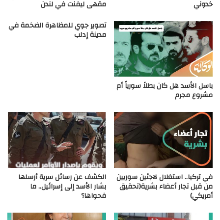
خدوني
مقهى ليفنت في لندن
تصوير جوي للمظاهرة الضخمة في
مدينة إدلب
باسل الأسد هل كان بطلاً سورياً أم
مشروع مجرم
في تركيا.. استغلال لاجئين سوريين
الكشف عن رسائل سرية أرسلها
من قبل تجار أعضاء بشرية(تحقيق
بشار الأسد إلى إسرائيل.. ما
أمريكي)
فحواها؟