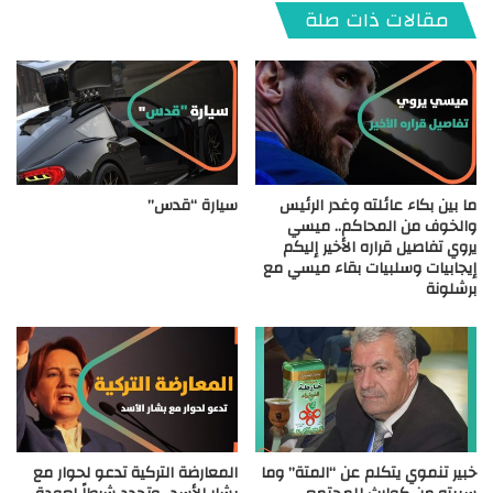
مقالات ذات صلة
ما بين بكاء عائلته وغدر الرئيس
سيارة “قدس”
والخوف من المحاكم.. ميسي
يروي تفاصيل قراره الأخير إليكم
إيجابيات وسلبيات بقاء ميسي مع
برشلونة
خبير تنموي يتكلم عن “المتة” وما
المعارضة التركية تدعو لحوار مع