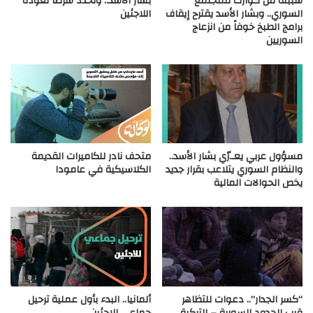
سببته من كوارث للمجتمع
بشار الأسد.. وتحدد شرطاً لعودة
السوري.. وبشار الأسد يقترح إيقاف
اللاجئين
برامج الطبخ خوفاً من انزعاج
السوريين
مسؤول عربي يعـ.رّي بشار الأسد..
متحف نادر للكاميرات القديمة
والنظام السوري يتلاعب بقرار جديد
الكلاسيكية في عامودا
يخص الحوالات المالية
“كسر الجدار”.. دعوات للتظاهر
ألمانيا.. البدء بأول عملية ترحيل
قرب الحدود السورية – التركية
جماعي للاجئين