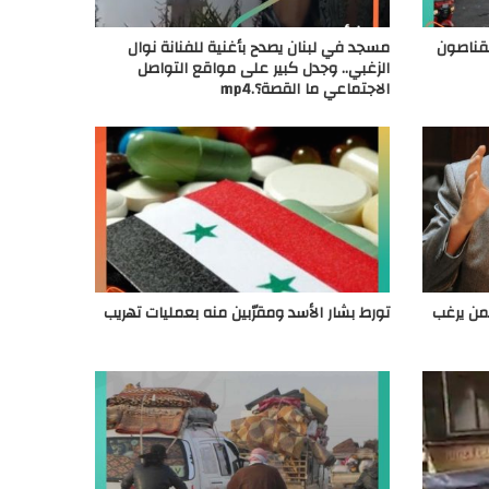
لقناصون
مسجد في لبنان يصدح بأغنية للفنانة نوال
الزغبي.. وجدل كبير على مواقع التواصل
الاجتماعي ما القصة؟.mp4
من يرغب
تورط بشار الأسد ومقرّبين منه بعمليات تهريب