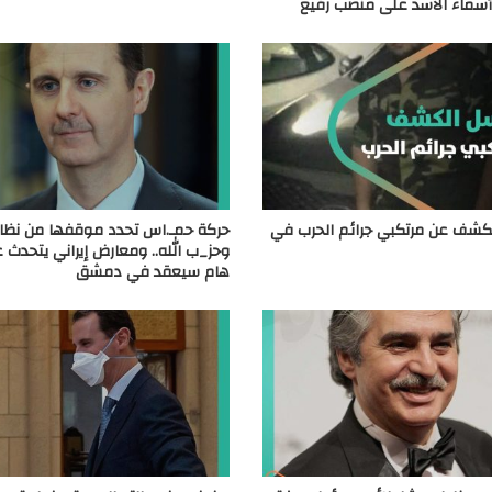
أسماء الأسد على منصب رفيع
شف عن مرتكبي جرائم الحرب في
حركة حمـ.اس تحدد موقفها من نظام
وحز_ب الله.. ومعارض إيراني يتحدث 
هام سيعقد في دمشق