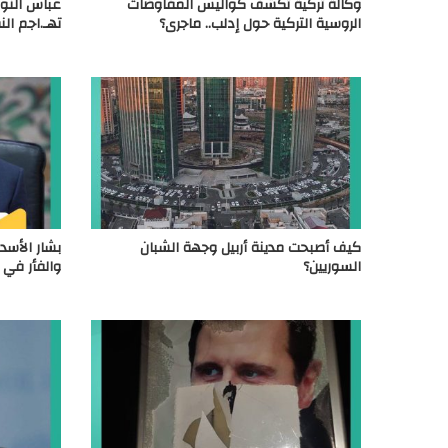
وكالة تركية تكشف كواليس المفاوضات
عباس النور
الروسية التركية حول إدلب.. ماجرى؟
تهـ.اجم ال
كيف أصبحت مدينة أربيل وجهة الشبان
بشار الأسد
السوريين؟
والفأر في انت