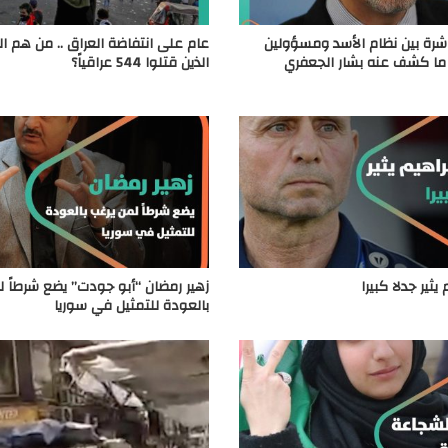
شرة بين نظام الأسد ومسؤولين
عام على انتفاضة العراق .. من هم ا
ا ما كشف عنه بشار الجعفري
الذين قتلوا 544 عراقياً؟
يثير جدلا كبيرا
زهير رمضان “أبو جودت” يضع شرطاً ل
بالعودة للتمثيل في سوريا