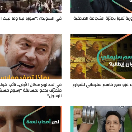
ة تفوز بجائزة الشجاعة الصحفية
في السويداء :”سوريا لينا وما لبيت ا
اء غزو صور قاسم سليماني لشوارع
في تحد لربع سكان الأرض.. نائب هول
متطرّف يدعو لمسابقة “رسوم مسيئ
للرسول”