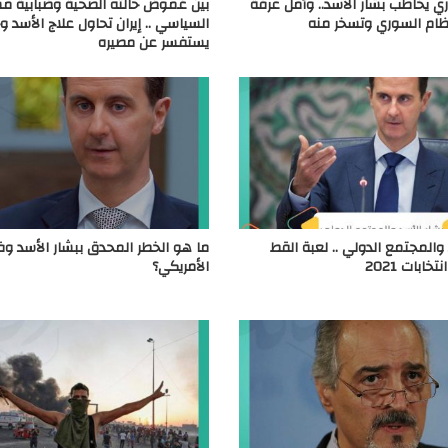
ي يخاطب بشار الأسد.. وأمل عرفة
بين غموض حالته الصحية وضبابية م
نظام السوري وتسخر منه
السياسي .. إيران تحاول علاج الأسد وح
يستفسر عن مصيره
 والمجتمع الدولي .. لعبة القط
ما هو الخطر المحدق ببشار الأسد وف
خابات 2021
الأمريكي؟