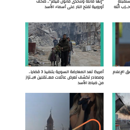
ستقبله
“إنها قاتلة وتتحدى قانون قيصر”.. صحف
ـ.زب الله
أوروبية تفتح النار على أسماء الأسد
ق الإعلام
أمريكا تعد المعارضة السورية بتنفيذ 3 قضايا..
ومصادر تكشف تعرض عائلات معـ.تقلين لابـ.تزاز
من ضباط الأسد