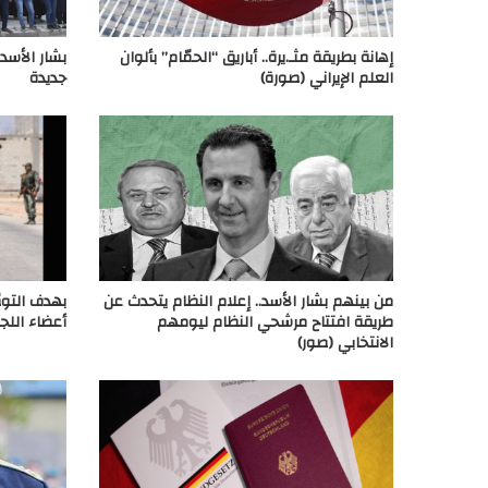
إهانة بطريقة مثـ.يرة.. أباريق “الحمّام” بألوان
بشار الأسد
العلم الإيراني (صورة)
جديدة
من بينهم بشار الأسد.. إعلام النظام يتحدث عن
بهدف التوص
طريقة افتتاح مرشحي النظام ليومهم
أعضاء اللج
الانتخابي (صور)