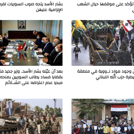
تؤكد على موقفها حيال الشعب
بشار الأسد يتجه صوب السوريات لفر
الإلزامية عليهن
وجود مواد نـ.ووية في منطقة
بعد أن عيّنه بشار الأسد.. وزير جديد م
رة حزب الله اللبناني
بقضايا فساد يطالب السوريين بمنحه
مبديا عدم اعتراضه على الشـ.تائم