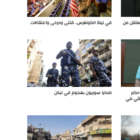
معتقل من
في ليلة الكونغرس.. قتلى وجرحى واعتقالات
 حكم
ضحايا سوريون بهجوم في لبنان
يقي في