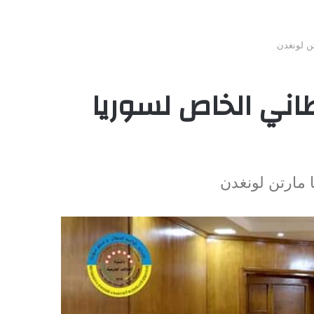
تن لونغدن
يطاني الخاص لسوريا
ا مارتن لونغدن