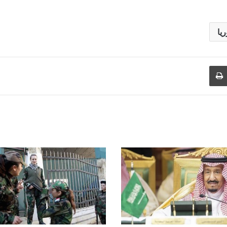
يا
طباعة