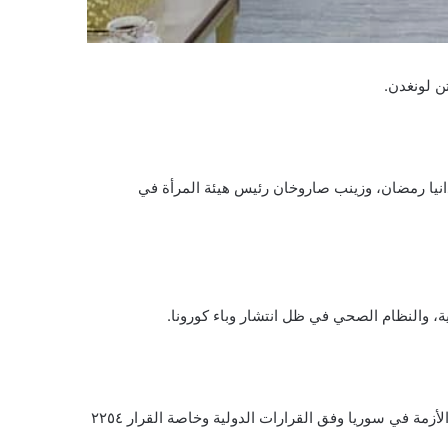
تن لونغدن.
انيا رمضان، وزينب صاروخان رئيس هيئة المرأة في
ية، والنظام الصحي في ظل انتشار وباء كورونا.
وذكرت الدائرة: نؤكد على أهمية هذا اللقاء خاصة أننا والمملكة المتحدة شركاء على الأرض في مواجهة داعش، ونؤكد على ضرورة حل الأزمة في سوريا وفق القرارات الدولية وخاصة القرار ٢٢٥٤