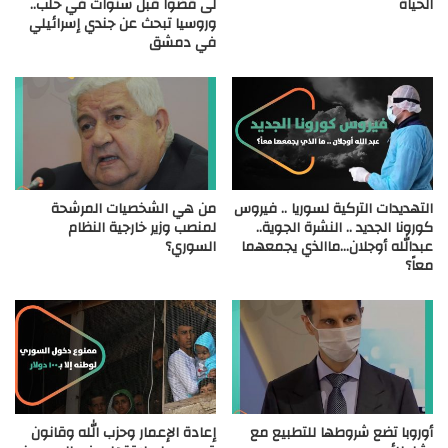
الحياة
لى قضوا قبل سنوات في حلب..
وروسيا تبحث عن جندي إسرائيلي
في دمشق
التهديدات التركية لسوريا .. فيروس
من هي الشخصيات المرشحة
كورونا الجديد .. النشرة الجوية..
لمنصب وزير خارجية النظام
عبدالله أوجلان…ماالذي يجمعهما
السوري؟
معاً؟
أوروبا تضع شروطها للتطبيع مع
إعادة الإعمار وحزب الله وقانون