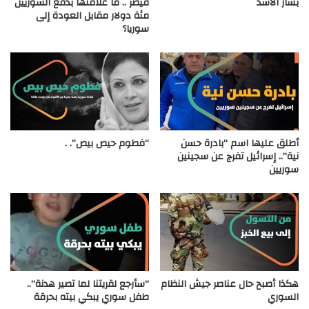
بشار الأسد
قيصر .. ما علاقتها بدفع السوريين
مئة دولار مقابل العودة إلى
سوريا؟
أطلق عليها اسم “بادرة حسن
“فطوم حيص بيص”. .
نية”.. إسرائيل تفرج عن سجينين
سوريين
هكذا أصبح حال عناصر جيش النظام
“سأرجع لقريتنا لما تصير هدنة”..
السوري
طفل سوري يبكي بيته بحرقة