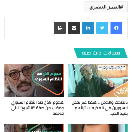
التمييز العنصري
لينكدإن
مشاركة عبر البريد
طباعة
مقالات ذات صلة
بالضحك والخجل .. هكذا عبر بعض
هجوم لاذع ضد النظام السوري
السوريين في المخيمات آرائهم
وغضب من صفة “الشبيح” التي
بعيد الحب.
تلاحقه