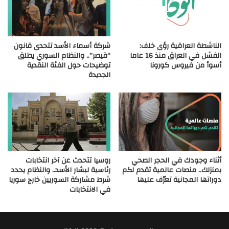
الناشطة العراقية رؤى خلف:
شركة أسماء الأسد تتحدى قانون
الفشل في العراق منذ 16 عاما
“قيصر”.. والنظام السوري يطلق
أسوأ من فيروس كورونا
توضيحات حول الفئة النقدية
الجديدة
أثناء وجودك في الحجر الصحي
روسيا تتحدث عن آخر انتخابات
بمنزلك.. منصات عالمية تقدم لكم
رئاسية لبشار الأسد.. والنظام يحدد
دوراتها المجانية تعرّف عليها
شرط مشاركة السوريين خارج سوريا
في الانتخابات