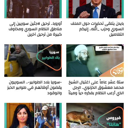
بايدن يتلقى تحذيرات حول الملف
أوروبا.. ترحيل لاجئين سوريين إلى
السوري وحزب _الله.. إليكم
مناطق النظام السوري ومخاوف
التفاصيل
كبيرة من ترحيل آخرين
ستة عشر عاماً على اغتيال الشيخ
-سوريا بلاد الطوابير-.. السوريون
محمد معشوق الخزنوي.. الرجل
يقضون أوقاتهم في طوابير الخبز
الذي أرعب النظام بفكره حياً وميتاً
والوقود