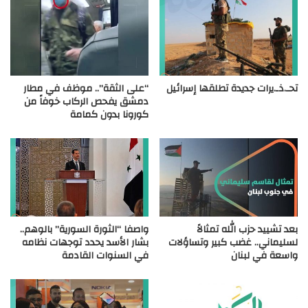
تحـ.ذـ.يرات جديدة تطلقها إسرائيل
“على الثقة”.. موظف في مطار
دمشق يفحص الركاب خوفاً من
كورونا بدون كمامة
بعد تشييد حزب الله تمثالاً
واصفا “الثورة السورية” بالوهم..
لسليماني.. غضب كبير وتساؤلات
بشار الأسد يحدد توجهات نظامه
واسعة في لبنان
في السنوات القادمة