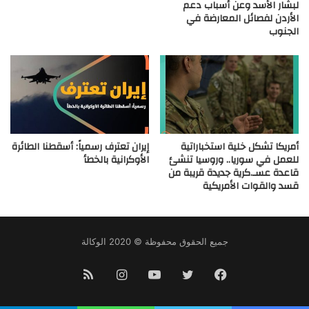
لبشار الأسد وعن أسباب دعم
الأردن لفصائل المعارضة في
الجنوب
أمريكا تشكل خلية استخباراتية
إيران تعترف رسمياً: أسقطنا الطائرة
للعمل في سوريا.. وروسيا تنشئ
الأوكرانية بالخطأ
قاعدة عسـ.كرية جديدة قريبة من
قسد والقوات الأمريكية
جميع الحقوق محفوظة © 2020 الوكالة
فيسبوك
تويتر
يوتيوب
انستقرام
ملخص
الموقع