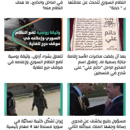
النظام السوري تتحدث عن علاقتها
في الداخل والخارج.. ما هدف
بـ ” ذبابة”
النظام منه؟
بعد أن رفضت مخابرات الأسد إقامة
تتعلق بشراء أراضٍ.. وثيقة روسية
جنازة رسمية له.. إطلاق اسم
تضع النظام السوري وإعلامه في
المخرج الراحل “حاتم علي” على
موقف حرج للغاية
شارع في فلسطين
مسؤول رفيع يكشف عن فحوى
إيران تشكّل كتيبة نسائيّة في
رسالة وجهها الملك عبدالله الثاني
سوريا مسندة لها 4 مهام رئيسية