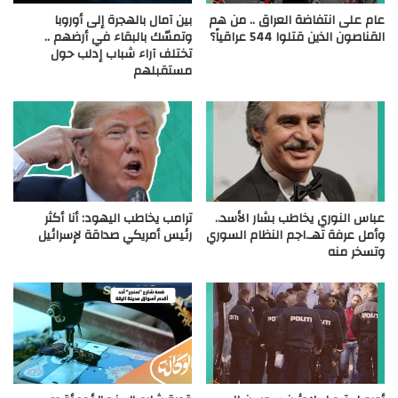
عام على انتفاضة العراق .. من هم
بين آمال بالهجرة إلى أوروبا
القناصون الذين قتلوا 544 عراقياً؟
وتمسّك بالبقاء في أرضهم ..
تختلف آراء شباب إدلب حول
مستقبلهم
عباس النوري يخاطب بشار الأسد..
ترامب يخاطب اليهود: أنا أكثر
وأمل عرفة تهـ.اجم النظام السوري
رئيس أمريكي صداقة لإسرائيل
وتسخر منه