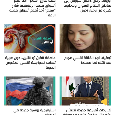
أوروبا.. ترحيل لاجئين سوريين إلى
قصة شارع “سنجر” أحد أقدم
مناطق النظام السوري ومخاوف
أسواق مدينة الرقةقصة شارع
كبيرة من ترحيل آخرين
“سنجر” أحد أقدم أسواق مدينة
الرقة
توقيف زوج الفنانة نانسي عجرم
عاصفة القرن أو التنين.. دول عربية
بعد قتله لصا مسلحا
تستعد لمواجهة أقسى الطقوس
الجوية
تصريحات أمريكية جديدة تطمئن
استراتيجية روسية جديدة في