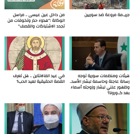
جريـ.مة مروعة ضد سوريين
من داخل عين عيسى .. مراسل
الوكالة :”هدوء حذر وتخوفات من
تجدد الاشتباكات والقصف”
هيئات ومنظمات سورية توجه
في عيد الفالانتاين .. هل تعرف
رسالة عاجلة وحاسمة لبشار الأسد..
القصة الحقيقية لعيد الحب؟
وظهور علني لبشار وزوجته أسماء
بعد كـ.ورونا؟