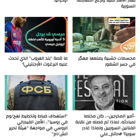
بشار الأسد قليلاً وتزعج المعارضة
أوكرانيا.
السورية
مجسمات خشبية يصنعها مهجّر
ما قصة “بند الهروب” الذي تحدث
في جسر الشغور
عليه البرغوث الأرجنتيني؟
-أمير المخرجين-.. كان مخلصا
“استهداف ضباط وتخطيط لهج/وم
لمبادئه، لماذا تم فصله من نقابة
في روسيا”.. الأمن الفيدرالي
الفنانين السوريين ولماذا غادر
الروسي في مواجهة “هيئة تحرير
سوريا؟ #حاتم_علي
الش/ام”