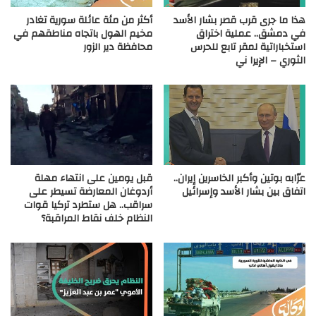
هذا ما جرى قرب قصر بشار الأسد
أكثر من مئة عائلة سورية تغادر
في دمشق.. عملية اختراق
مخيم الهول باتجاه مناطقهم في
استخباراتية لمقر تابع للحرس
محافظة دير الزور
الثوري – الإيرا ني
عرّابه بوتين وأكبر الخاسرين إيران..
قبل يومين على انتهاء مهلة
اتفاق بين بشار الأسد وإسرائيل
أردوغان المعارضة تسيطر على
سراقب.. هل ستطرد تركيا قوات
النظام خلف نقاط المراقبة؟