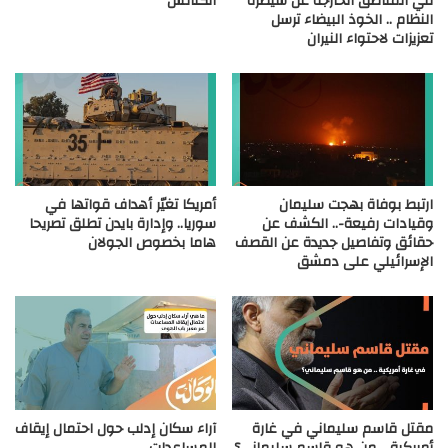
في المناطق الخارجة عن سيطرة
الكنائس
النظام .. الخوذ البيضاء ترسل
تعزيزات لاحتواء النيران
ارتبط بوفاة بهجت سليمان
أمريكا تغيّر أهداف قواتها في
وقيادات رفيعة-.. الكشف عن
سوريا.. وإدارة بايدن تطلق تصريحا
حقائق وتفاصيل جديدة عن القصف
هاما بخصوص الجولان
الإسرائيلي على دمشق
مقتل قاسم سليماني في غارة
آراء سكان إدلب حول احتمال إيقاف
أمريكية .. من هو قاسم سليماني؟
المساعدات