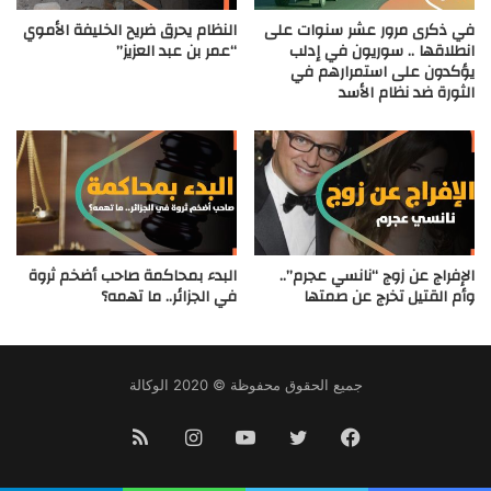
في ذكرى مرور عشر سنوات على
النظام يحرق ضريح الخليفة الأموي
انطلاقها .. سوريون في إدلب
“عمر بن عبد العزيز”
يؤكدون على استمرارهم في
الثورة ضد نظام الأسد
الإفراج عن زوج “نانسي عجرم”..
البدء بمحاكمة صاحب أضخم ثروة
وأم القتيل تخرج عن صمتها
في الجزائر.. ما تهمه؟
جميع الحقوق محفوظة © 2020 الوكالة
فيسبوك
تويتر
يوتيوب
انستقرام
ملخص