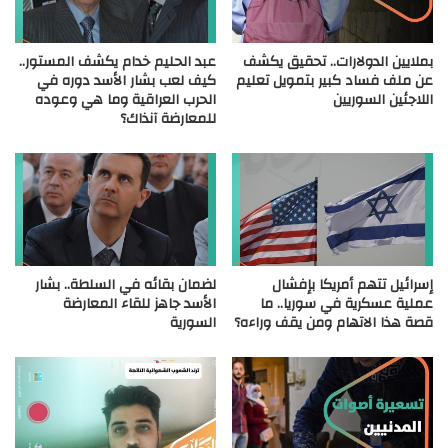
بملايين الدولارات.. تحقيق يكشف
عبد الحليم خدام يكشف المستور..
عن ملف فساد كبير بتمويل تعليم
كيف لعب بشار الأسد دوره في
اللاجئين السوريين
الحرب العراقية وما هي وعوده
للمعارضة آنذاك؟
إسرائيل تتهم أمريكا بإفشال
لضمان بقائه في السلطة.. بشار
عملية عسكرية في سوريا.. ما
الأسد جاهز للقاء المعارضة
قصة هذا الاتهام ومن يقف وراءه؟
السورية