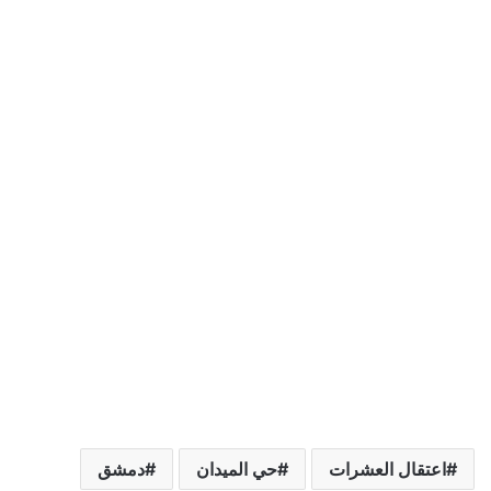
اعتقال العشرات
حي الميدان
دمشق