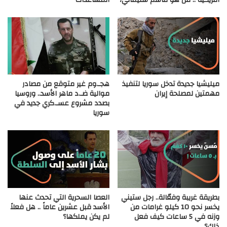
ميليشيا جديدة تدخل سوريا لتنفيذ
هجـ.وم غير متوقع من مصادر
مهمتين لمصلحة إيران
موالية ضـ.د ماهر الأسد.. وروسيا
بصدد مشروع عسـ.كري جديد في
سوريا
بطريقة غريبة وفعّالة.. رجل ستيني
العصا السحرية التي تحدث عنها
يخسر نحو 10 كيلو غرامات من
الأسد قبل عشرين عاماً .. هل فعلاً
وزنه في 5 ساعات كيف فعل
لم يكن يملكها؟
ذلك؟