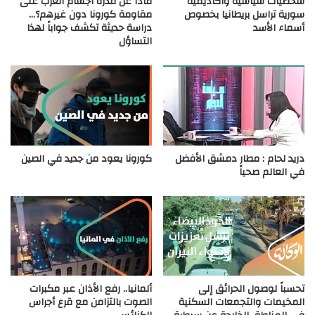
شخصيات سياسية وأكاديمية
ماذا عن قدرة أجسام العرب على
سورية تراسل بريطانيا بخصوص
مقاومة كورونا دون غيرهم؟…
أسماء الأسد
دراسة حديثة تكشف جواباً لهذا
التساؤل
دريد لحام : مطار دمشق الأفضل
كورونا يعود من جديد في الصين
في العالم صحياً
تحسباً لوصول الحرائق إلى
ألمانيا.. رفع الأذان عبر مكبرات
المخيمات والتجمعات السكنية
الصوت بالتزامن مع قرع أجراس