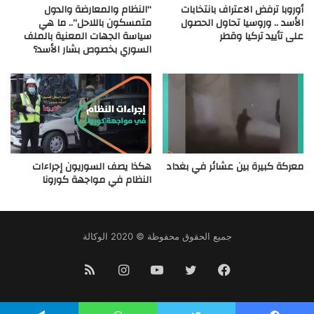
أوروبا ترفض الاعتراف بانتخابات
“النظام والمعارضة والدول
الأسد .. وروسيا تحاول الحصول
متمسكون باللاحل”.. ما هي
على تأييد تركيا وقطر
سياسة الجهات المعنية بالملف
السوري بخصوص بشار الأسد؟
معركة كبيرة بين عشائر في بغداد
هكذا يصف السوريون إجراءات
النظام في مواجهة كورونا
جميع الحقوق محفوظة © 2020 الوكالة
فيسبوك
تويتر
يوتيوب
انستقرام
ملخص
الموقع