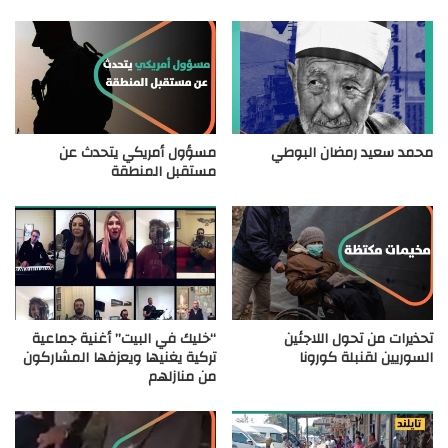
محمد سعيد رمضان البوطي
مسؤول أمريكي يتحدث عن
مستقبل المنطقة
تحذيرات من تحول اللاجئين
“خليك في البيت” أغنية جماعية
السوريين لقنبلة كورونا
تركية يغنيها ويعزفها المشاركون
من منازلهم