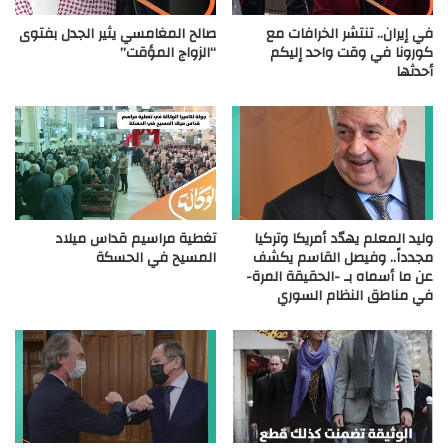
في إيران.. تنتشر الخرافات مع
صالح المغامسي يثير الجدل بفتوى
كورونا في وقت واحد إليكم
“الزواج المؤقت”
أحدثها
وليد المعلم يهدّد أمريكا وتركيا
تغطية مراسيم قداس ميلاد
مجدداً.. وفيصل القاسم يكشف
المسيح في الحسكة
عن ما أسماه بـ -الحقيقة المرة-
في مناطق النظام السوري