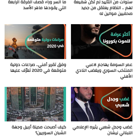
سنوات من التأييد لم تكن شفيعةً
ما السر وراء قصف الفرقة الرابعة
لهم .. النظام يعتقل من جديد
التي يقودها ماهر الأسد
صحفيين موالين له
عمر السومة يهاجم لاعبي
وفق تقرير أمني.. صراعات دولية
المنتخب السوري ويغضب النادي
متوقعة في 2020 تعرّف عليها
الأهلي
غضب وجدل شعبي يثيره الإعلامي
كيف أصبحت مدينة أربيل وجهة
اللبناني نيشان
الشبان السوريين؟