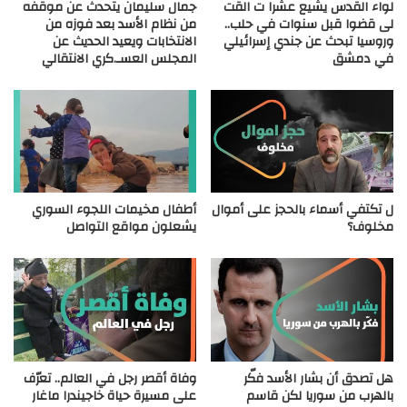
لواء القدس يشيع عشرا ت القت
جمال سليمان يتحدث عن موقفه
لى قضوا قبل سنوات في حلب..
من نظام الأسد بعد فوزه من
وروسيا تبحث عن جندي إسرائيلي
الانتخابات ويعيد الحديث عن
في دمشق
المجلس العسـ.كري الانتقالي
ل تكتفي أسماء بالحجز على أموال
أطفال مخيمات اللجوء السوري
مخلوف؟
يشعلون مواقع التواصل
هل تصدق أن بشار الأسد فكّر
وفاة أقصر رجل في العالم.. تعرّف
بالهرب من سوريا لكن قاسم
على مسيرة حياة خاجيندرا ماغار