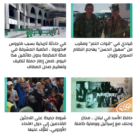
قيادي في “قوات النمر” ومقرب
في حادثة تاريخية بسبب فايروس
من “سهيل الحسن” يهاجم النظام
#كورونا ، الكعبة المشرفة في
السوري وإيران
مكة المكرمة بدون طائفين هذا
اليوم، ضمن إطار حملة تنظيف
وتعقيم صحن المطاف
حافظ الأسد في لبنان .. مجازر
شروط جديدة على اللاجئين
وحلف مع إسرائيل ووصاية كاملة
القادمين إلى دول الاتحاد
الأوروبي.. تعرّف عليها