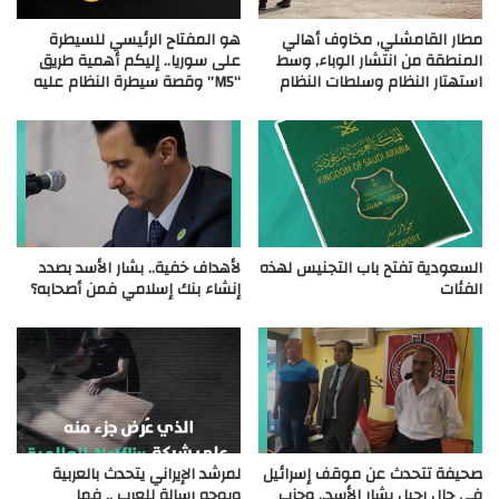
مطار القامشلي, مخاوف أهالي
هو المفتاح الرئيسي للسيطرة
المنطقة من انتشار الوباء, وسط
على سوريا.. إليكم أهمية طريق
استهتار النظام وسلطات النظام
“M5” وقصة سيطرة النظام عليه
السعودية تفتح باب التجنيس لهذه
لأهداف خفية.. بشار الأسد بصدد
الفئات
إنشاء بنك إسلامي فمن أصحابه؟
صحيفة تتحدث عن موقف إسرائيل
لمرشد الإيراني يتحدث بالعربية
في حال رحيل بشار الأسد.. وحزب
ويوجه رسالة للعرب .. فما