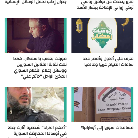
تقرير يتحدث عن توافق روسي
جدران إدلب تحمل الرسائل الإنسانية
تركي إيراني للإطاحة ببشار الأسد
تعرف على أطول وأقصر عدد
قوبلت بغضب واستنكار.. هكذا
ساعات الصيام عربيا وعالميا
نعت نقابة الفنانين السوريين
ووسائل إعلام النظام السوري
المخرج الراحل “حاتم علي”
مساعدات سوريا إلى أوكرانيا؟
“أدهم الكراد” شخصية أثارت جدلا
في أوساط المعارضة السورية