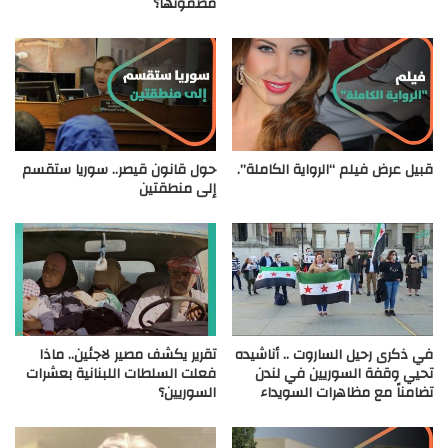
مضمونها؟
قبيل عرض فيلم “الرواية الكاملة”.
حول قانون قيصر.. سوريا ستقسم
إلى منطقتين
في ذكرى رحيل الساروت .. أناشيده
تقرير يكشف مصير لاجئين.. ماذا
تحيي وقفة السوريين في لندن
فعلت السلطات اللبنانية بعشرات
تضامناً مع مظاهرات السويداء
السوريين؟