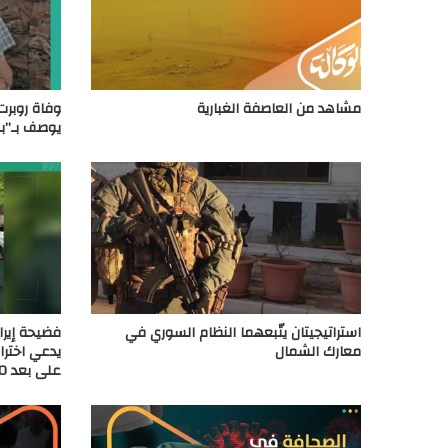
مشاهد من العاصفة الغبارية
وفاة روبرت
يوصف بـ”بو
استراتيجيتان يتّبعهما النظام السوري في
فضيحة إيران
معارك الشمال
يدعي اخترا
على بعد 100 متر