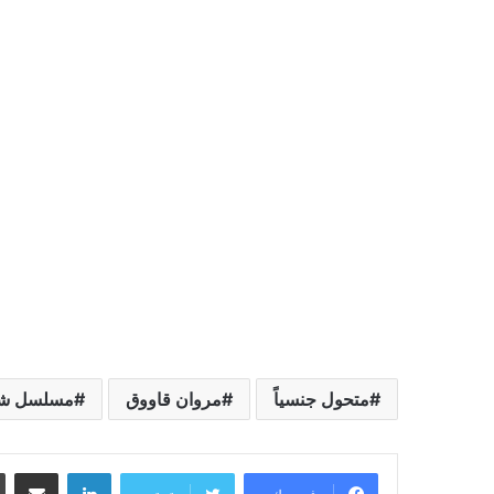
متحول جنسياً
مروان قاووق
مسلسل ش
لينكدإن
مشاركة عبر البريد