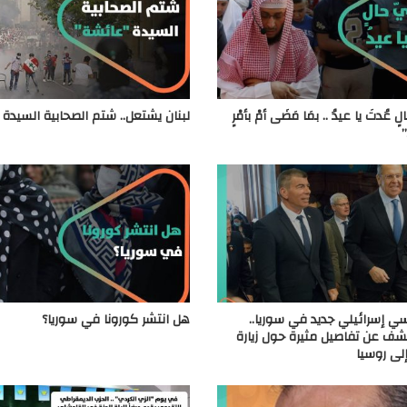
لٍ عُدتَ يا عيدُ .. بمَا مَضَى أمْ بأمْرٍ
لبنان يشتعل.. شتم الصحابية السيدة
”
 إسرائيلي جديد في سوريا..
هل انتشر كورونا في سوريا؟
ف عن تفاصيل مثيرة حول زيارة
إلى روسيا