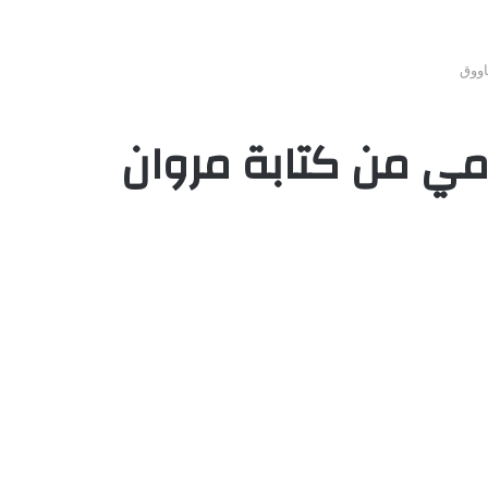
اووق
مي من كتابة مروان