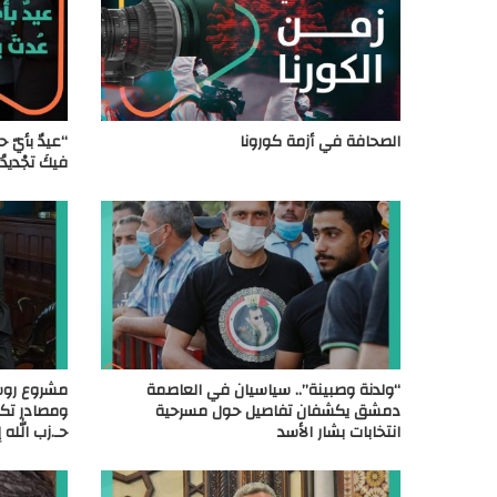
الصحافة في أزمة كورونا
“عيدٌ بأيّ حا
فيكَ تجْديدُ
“ولدنة وصبينة”.. سياسيان في العاصمة
مشروع روسي
دمشق يكشفان تفاصيل حول مسرحية
ومصادر تكش
انتخابات بشار الأسد
حـ.زب الله 