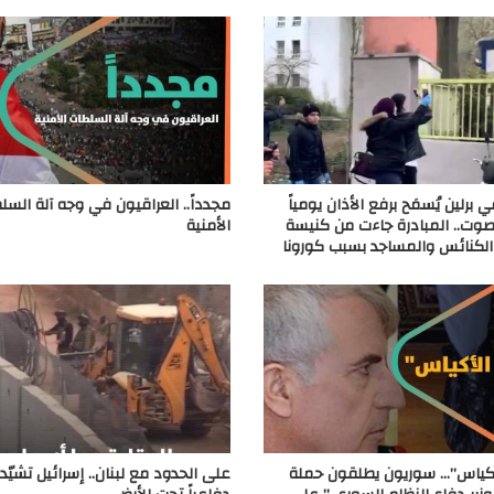
 برلين يُسمَح برفع الأذان يومياً
مجدداً.. العراقيون في وجه آلة السل
صوت.. المبادرة جاءت من كنيسة
الأمنية
الكنائس والمساجد بسبب كورونا
أكياس”… سوريون يطلقون حملة
على الحدود مع لبنان.. إسرائيل تشيّد 