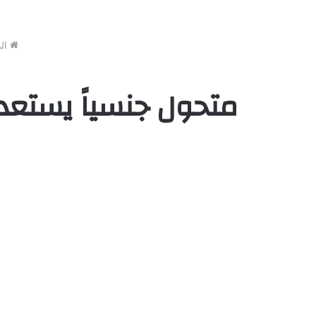
الر
متحول جنسياً يستعد