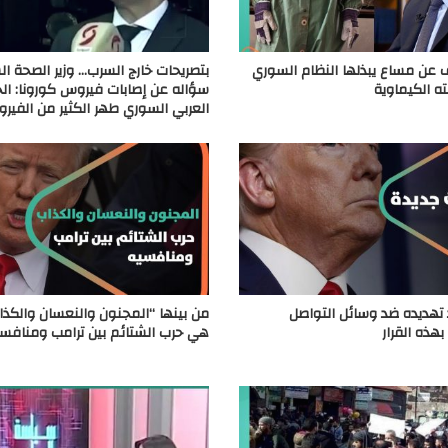
 عن مساع يبذلها النظام السوري
بتصريحات خارج السرب… وزير الصحة ا
نته الكيماوية
سؤاله عن إصابات فيروس كورونا: ا
العربي السوري طهر الكثير من الفير
 تهديده ضد وسائل التواصل
من بينها “المجنون والنعسان والكذا
هذه القرار
هي حرب الشتائم بين ترامب ومنافس