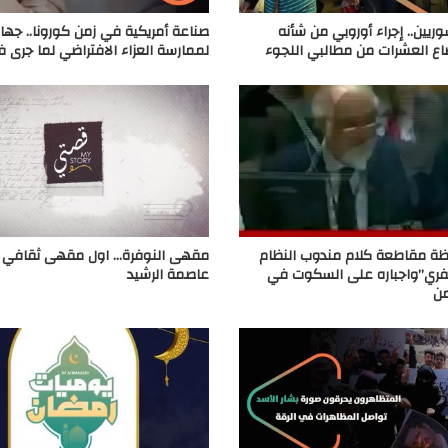
ين.. إجراء أوروبي من شأنه
صناعة أمريكية في زمن كورونا.. جهاز 
اع العشرات من مطالبي اللجوء
لممارسة العزاء الافتراضي لما جرى ف
ة مقاطعة كلام مندوب النظام
مقهى النوفرة… اول مقهى ثقافي
عفري”واجباره على السكوت في
عاصمة الرشيد
ن