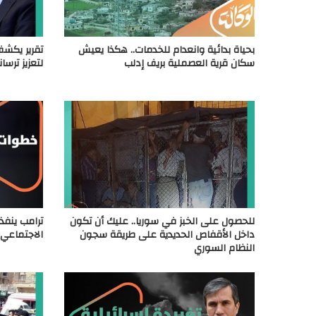
بحياة بدائية وانعدام للخدمات.. هكذا يعيش
تقرير يكشف
سكان قرية العصملية بريف إدلب
لتعزيز ترسا
للحصول على الخبز في سوريا.. عليك أن تكون
ترامب ينفذ
داخل الأقفاص الحديدية على طريقة سجون
الاجتماعي ب
النظام السوري