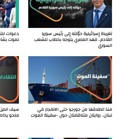
تغريدة إسرائيلية حوّلته إلى رئيس سوريا
دعوات للت
القادم.. فهد المصري يتوجه بخطاب للشعب
نموت بشار
السوري
منذ انطلاقها من جورجيا حتى الانفجار في
سيف الدين 
لبنان.. روايتان متناقضتان حول -سفينة الموت
ملحو يخاطب