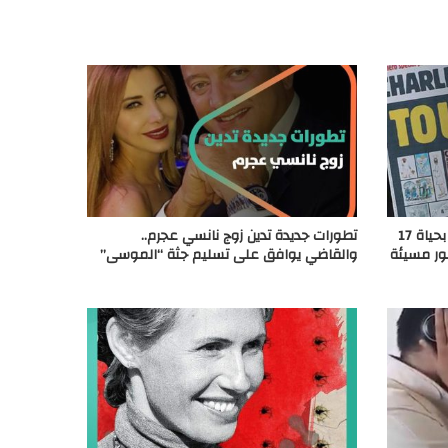
-بعد سنوات من هجوم عنيف أودى بحياة 17
تطورات جديدة تدين زوج نانسي عجرم..
ور مسيئة
والقاضي يوافق على تسليم جثة “الموسى”