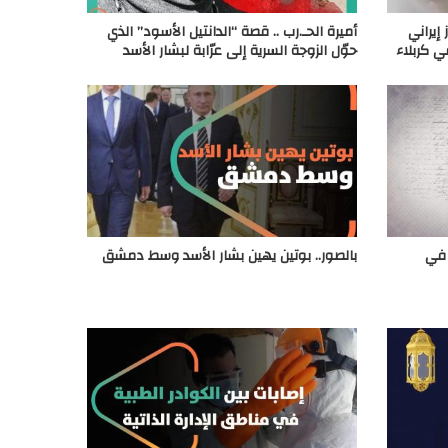
إيراني
أميرة الحـ.رب .. قصة “الدانتيل الأسود” الذي
ي كربلاء
حوّل الزوجة السرية إلى عرّابة لبشار الأسد
 في
بالصور.. بوتين يهين بشار الأسد وسط دمشق