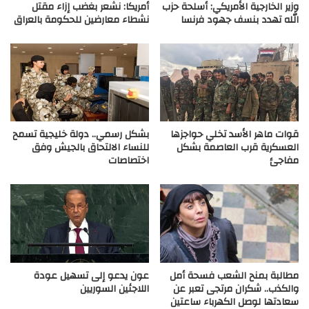
وزير الخارجية الأمريكي: أسلحة حزب
أمريكا: نشعر بغضب إزاء مقتل
الله تهدد بنسف جهود فرنسا
نشطاء معارضين للحكومة بالعراق
قوات ماهر الأسد تخلي حواجزها
بشكل رسمي.. دولة خليجية تسمح
العسكرية قرب العاصمة بشكل
للنساء الالتحاق بالجيش وفق
مفاجئ
اختصاصات
مطالبة بمنح الشعب فسحة أمل
عون يدعو إلى تسهيل عودة
والكذب.. شكران مرتجى تعبر عن
اللاجئين السوريين
سعادتها لوصل الكهرباء ساعتين