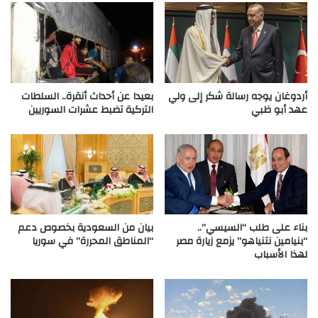
أردوغان يوجه رسالة شكر إلى ولي
بعيدا عن أحداث أنقرة.. السلطات
عهد أبو ظبي
التركية تضبط عشرات السوريين
بناء على طلب “السيسي”..
بيان من السعودية بخصوص دعم
“بنيامين نتنياهو” يزمع زيارة مصر
“المناطق المحررة” في سوريا
لهذا الأسباب