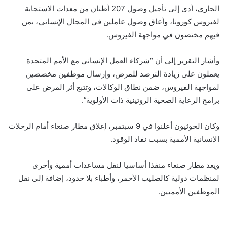
الجاري، أدى إلى تأجیل وصول 207 أطنان من معدات الاستجابة
لفیروس كورونا، وأعاق وصول عاملین في المجال الإنساني، بمن
فیھم مختصون في مواجھة الفیروس.
وأشار التقریر إلى أن “شركاء العمل الإنساني مع الأمم المتحدة
یعملون على زیادة الترصد للمرض، وإرسال موظفین مخصصین
لمواجھة الفیروس، ضمن نطاق الوكالات، وتتبع أثر المرض على
برامج الرعایة الصحیة الروتینیة ذات الأولویة”.
وكان الحوثيون أعلنوا في 9 سبتمبر، إغلاق مطار صنعاء أمام الرحلات
الإنسانیة الأممیة بسبب نفاد الوقود.
ویعد مطار صنعاء منفذا أساسیا لنقل مساعدات أممیة وأخرى
لمنظمات دولیة كالصلیب الأحمر، وأطباء بلا حدود، إضافة إلى نقل
الموظفین الأممیین.