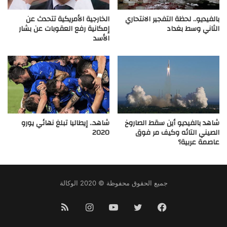
بالفيديو.. لحظة التفجير الانتحاري
الخارجية الأمريكية تتحدث عن
الثاني وسط بغداد
إمكانية رفع العقوبات عن بشار
الأسد
شاهد بالفيديو أين سقط الصاروخ
شاهد.. إيطاليا تبلغ نهائي يورو
الصيني التائه وكيف مر فوق
2020
عاصمة عربية؟
جميع الحقوق محفوظة © 2020 الوكالة
فيسبوك
تويتر
يوتيوب
انستقرام
ملخص