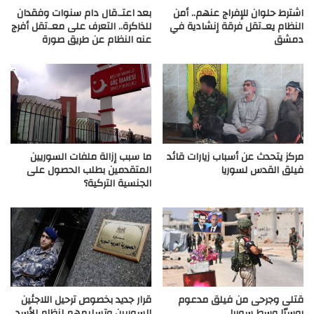
اشترط حلوان للإفراج عنهم.. أمن
بعد اعتـ.قال دام سنوات وفقدان
النظام يعـ.تقل فرقة إنشادية في
للذاكرة.. التعرف على معـ.تقل أفرج
دمشق
عنه النظام عن طريق صورة
مركز يتحدث عن أسباب زيارات قائد
ما سبب إزالة ملفات السوريين
فيلق القدس لسوريا
المتقدمين بطلب الحصول على
الجنسية التركية؟
قتلى وجرحى من فيلق مدعوم
قرار جديد بخصوص ترحيل اللاجئين
روسيّا وسط سوريا
السوريين وتسليمهم لنظام الأسد