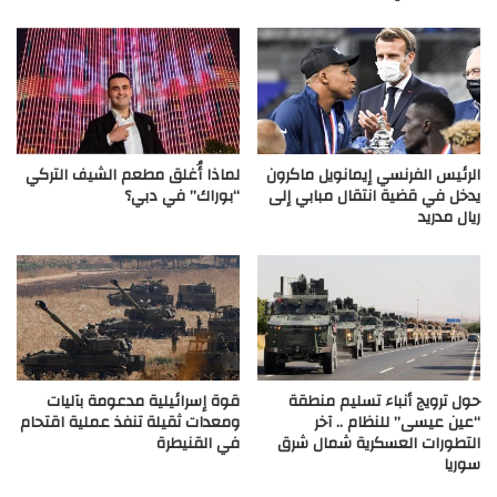
الرئيس الفرنسي إيمانويل ماكرون
لماذا أُغلق مطعم الشيف التركي
يدخل في قضية انتقال مبابي إلى
“بوراك” في دبي؟
ريال مدريد
حول ترويج أنباء تسليم منطقة
قوة إسرائيلية مدعومة بآليات
“عين عيسى” للنظام .. آخر
ومعدات ثقيلة تنفذ عملية اقتحام
التطورات العسكرية شمال شرق
في القنيطرة
سوريا