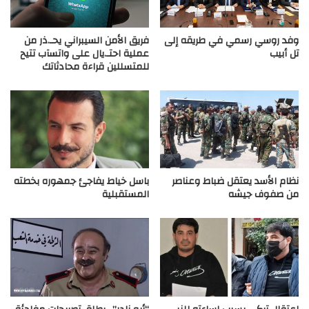
وفد روسي رسمي في طريقه إلى
فريق الأمن السيبراني يحـ.ذر من
تل أبيب
عملية احتـ.يال على واتسآب تتيح
للمتسللين قراءة محادثاتك
نظام الأسد يعتقل ضباط وعناصر
باسل خياط يفاجئ جمهوره بخطته
من صفوف جيشه
المستقبلية