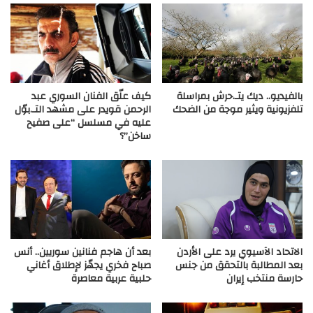
بالفيديو.. ديك يتـ.حرش بمراسلة
كيف علّق الفنان السوري عبد
تلفزيونية ويثير موجة من الضحك
الرحمن قويدر على مشهد التـ.بوّل
عليه في مسلسل “على صفيح
ساخن”؟
الاتحاد الآسيوي يرد على الأردن
بعد أن هاجم فنانين سوريين.. أنس
بعد المطالبة بالتحقق من جنس
صباح فخري يجهّز لإطلاق أغاني
حارسة منتخب إيران
حلبية عربية معاصرة