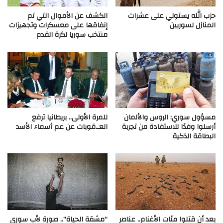
حزب الله يستولي على عشرات
الكشف عن الأموال التي تم
المنازل لسوريين
إنفاقها على معسكرات وتجهيزات
منتخب سوريا لكرة القدم
مسؤول سوري: الروس والألمان
للمرة الأولى.. بريطانيا ترفع
أرسلوا وفدًا للاستفادة من تجربة
العـ.قوبات عن عم أسماء الأسد
البطاقة الذكية
بعد أن قتلوا مئات الأغنام.. عناصر
“مشقة الحياة”.. صورة لأب سوري