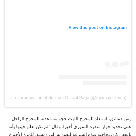
View this post on Instagram
A post shared by Jamal Soliman Official Page (@mjamalsoliman)
ومن دمشق، استعاد المخرج الليث حجو مساعدته المخرج الراحل
على تجديد جواز سفره السوري أخيرا. وقال “لم نكن نعلم حينها بأنه
بالفعل كان بحاجته بهذه السرعة ليعود به الى دمشق للمرة الأخيرة