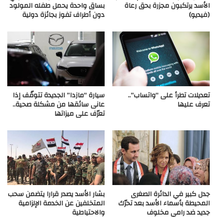
الأسد يرتكبون مجزرة بحق رعاة
بساق واحدة يحمل طفله المولود
(فيديو)
دون أطراف تفوز بجائزة دولية
تعديلات تطرأ على “واتساب”..
سيارة “مازدا” الجديدة تتوقّف إذا
تعرف عليها
عانى سائقها من مشكلة صحية..
تعرّف على ميزاتها
جدل كبير في الدائرة الصغرى
بشار الأسد يصدر قرارا يتضمن سحب
المحيطة بأسماء الأسد بعد تحرّك
المتخلفين عن الخدمة الإلزامية
جديد ضد رامي مخلوف
والاحتياطية