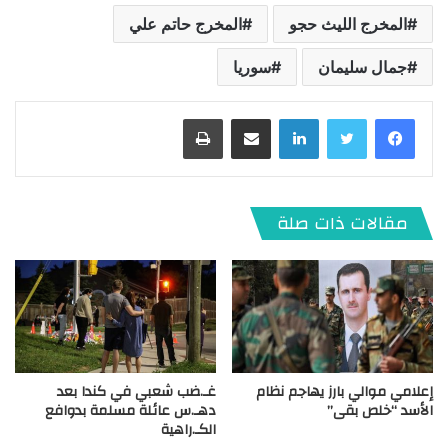
المخرج الليث حجو
المخرج حاتم علي
جمال سليمان
سوريا
لينكدإن
مشاركة عبر البريد
طباعة
مقالات ذات صلة
إعلامي موالي بارز يهاجم نظام
غـ.ضب شعبي في كندا بعد
الأسد “خلص بقى”
دهـ.س عائلة مسلمة بدوافع
الكـ.راهية