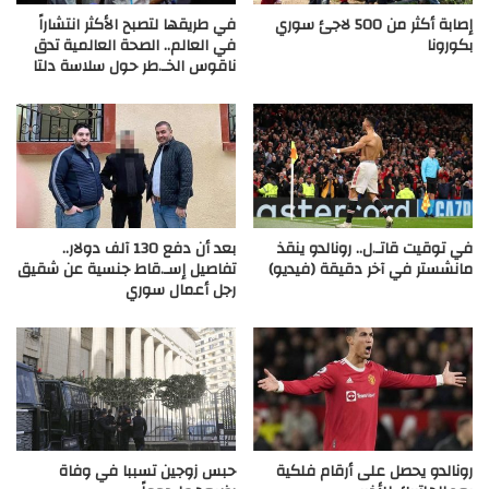
إصابة أكثر من 500 لاجئ سوري
في طريقها لتصبح الأكثر انتشاراً
بكورونا
في العالم.. الصحة العالمية تدق
ناقوس الخـ.طر حول سلاسة دلتا
في توقيت قاتـ.ل.. رونالدو ينقذ
بعد أن دفع 130 آلف دولار..
مانشستر في آخر دقيقة (فيديو)
تفاصيل إسـ.قاط جنسية عن شقيق
رجل أعمال سوري
رونالدو يحصل على أرقام فلكية
حبس زوجين تسببا في وفاة