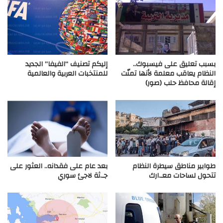
بسبب تعليق على فيسبوك..
إليكم تصنيف “الفيفا” الجديد
النظام يعاقب معلمة لأنها تمنّت
للمنتخبات العربية والعالمية
إقالة محافظ حلب (صور)
طوابير مناطق سيطرة النظام
بعد عام على فقدانه.. العثور على
تتحول لساحات معـ.ارك
جـ.ثة لاجئ سوري