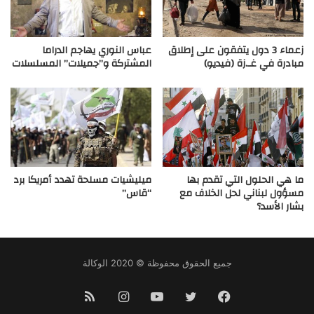
زعماء 3 دول يتفقون على إطلاق
عباس النوري يهاجم الدراما
مبادرة في غـ.زة (فيديو)
المشتركة و”جميلات” المسلسلات
ما هي الحلول التي تقدم بها
ميليشيات مسلحة تهدد أمريكا برد
مسؤول لبناني لحل الخلاف مع
“قاس”
بشار الأسد؟
جميع الحقوق محفوظة © 2020 الوكالة
فيسبوك
تويتر
يوتيوب
انستقرام
ملخص