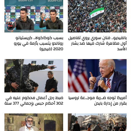
بالفيديو.. فنان سوري يروي تفاصيل
بسبب كوكاكولا.. كريستيانو
أول مظاهرة شارك فيها ضد بشار
رونالدو يتسبب بأزمة في يورو
الأسد
2020 (فيديو)
أمريكا توجه ضـ.ربة موجـ.عة لروسيا
ضبط رجل أعمال محكوم عليه في
بقرار من إدارة بايدن
302 أحكام حبس بإجمالي 377 سنة