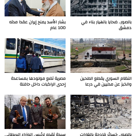
بالصور.. ضحايا بانهيار بناء في
بشار الأسد يمنح إيران عقدا مدته
دمشق
100 عام
النظام السوري يقطع الطحين
مصرية تضع مولودها بمساعدة
والخبز عن مدنيين في درعا
إحدى الراكبات داخل حافلة
بالصور.. خسائر فادحة بالغارات
سيدة تقدم لرئيس الوزراء البريطاني