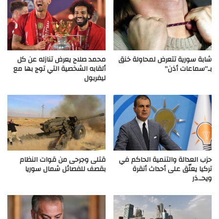
شابة سورية تتعرض لمحاولة خنق
محمد صلاح يعرض تنازله عن كل
بـ”سماعات أذن”
ألقابه الشخصية التي توج بها مع
ليفربول
حزب العدالة والتنمية الحاكم في
قتلى وجرحى من قوات النظام
تركيا يعلّق على أحداث أنقرة
بقصف للفصائل شمال سوريا
ويحـ.ذر