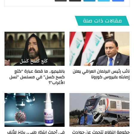
مقالات ذات صلة
نائب رئيس البرلمان العراقي يعلن
بالفيديو.. ما قصة عبارة “كتع
إصابته بفيروس كورونا
كسح كسل” في مسلسل “نسل
الأغراب”؟
حكومة النظام تتحدث عن حوادث
في أحدث ابتكار طبي.. بخاخ للأنف