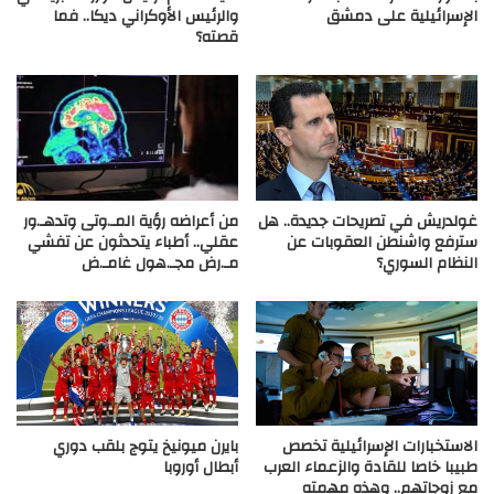
الإسرائيلية على دمشق
والرئيس الأوكراني ديكا.. فما
قصته؟
غولدريش في تصريحات جديدة.. هل
من أعراضه رؤية المـ.وتى وتدهـ.ور
سترفع واشنطن العقوبات عن
عقلي.. أطباء يتحدثون عن تفشي
النظام السوري؟
مـ.رض مجـ.هول غامـ.ض
الاستخبارات الإسرائيلية تخصص
بايرن ميونيخ يتوج بلقب دوري
طبيبا خاصا للقادة والزعماء العرب
أبطال أوروبا
مع زوجاتهم.. وهذه مهمته