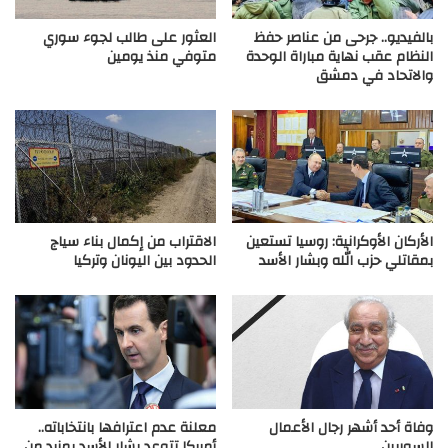
بالفيديو.. جرحى من عناصر حفظ
العثور على طالب لجوء سوري
النظام عقب نهاية مباراة الوحدة
متوفي منذ يومين
والاتحاد في دمشق
الأركان الأوكرانية: روسيا تستعين
الاقتراب من إكمال بناء سياج
بمقاتلي حزب الله وبشار الأسد
الحدود بين اليونان وتركيا
وفاة أحد أشهر رجال الأعمال
معلنة عدم اعترافها بانتخاباته..
السوريين
أمريكا تتوعد بشار الأسد بمزيد من