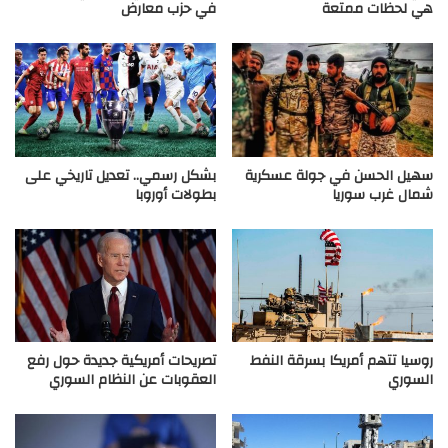
هي لحظات ممتعة
في حزب معارض
سهيل الحسن في جولة عسكرية
بشكل رسمي.. تعديل تاريخي على
شمال غرب سوريا
بطولات أوروبا
روسيا تتهم أمريكا بسرقة النفط
تصريحات أمريكية جديدة حول رفع
السوري
العقوبات عن النظام السوري