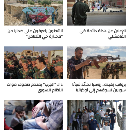
الإعلان عن هدنة دائمة في
ناشطون يتعرفون على ضحايا من
القامشلي
“مجـ.زرة حي التضامن”
برواتب زهيدة.. روسيا تجـ.نّد شبانًا
داء “الجرب” يقتحم صفوف قوات
سوريين لسوقهم إلى أوكرانيا
النظام السوري