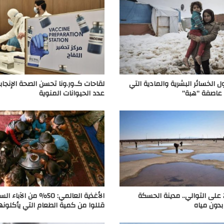
ول الخسائر البشرية والمادية التي
لقاحات كـ.ور.ونا تحسن الصحة الإنجاب
 عاصفة “هبة”
عدد الحيوانات المنوية
لليوم الـ27 على التوالي.. مدينة الحسكة
الأغذية العالمي: 50٪ من الآباء
دون مياه
قللوا من كمية الطعام التي يأكلونه