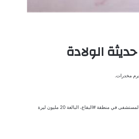
ديثة الولادة
جرم مخدرات.
واتفق والدا الطفلة على بيعها مقابل 7 ملايين ليرة لبنانية (نحو 300 دولار بسعر السوق السوداء) إضافة إلى دفع تكاليف الولادة لإدارة المستشفى في منطقة #البقاع، البالغة 20 مليون ليرة