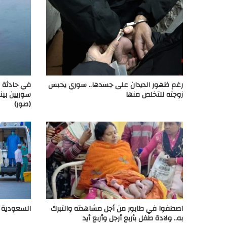
رغم ظهور الديدان على جسدها.. سوري يحبس
زوجته للتخلص منها
(صور)
اصطفوا في طابور من أجل مشاهدته والتبرك
السعودية تسجل 31 وفاة و1
به.. ولادة طفل بأربع أرجل وأربع أيد