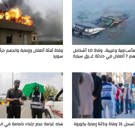
في حادثة مأسـ,اوية وغريبة.. وفاة 10 أشخاص
وفاة ثلاثة أطفال وإصابة والدهم حرق
سوريين بينهم 7 أطفال في حادثة غـ.رق سيارة
سوريا
62 إصابة بكورونا
هذه غرامة عدم ارتداء كمامة في ا