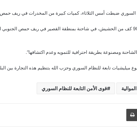
ظام السوري ضبطت أمس الثلاثاء، كميات كبيرة من المخدرات في ريف حمص.
وأوضحت أن “قوى الأمن ضبطت 780 ألف حبة كبتاغون و900 كف من الحشيش، في شاحنة بمنطقة القصير في ر
حنة ومصنوعة بطريقة احترافية للتمويه وعدم اكتشافها”.
ميليشيات تابعة للنظام السوري وحزب الله بتنظيم هذه التجارة بين البل
لموالية
قوى الأمن التابعة للنظام السوري
طباعة