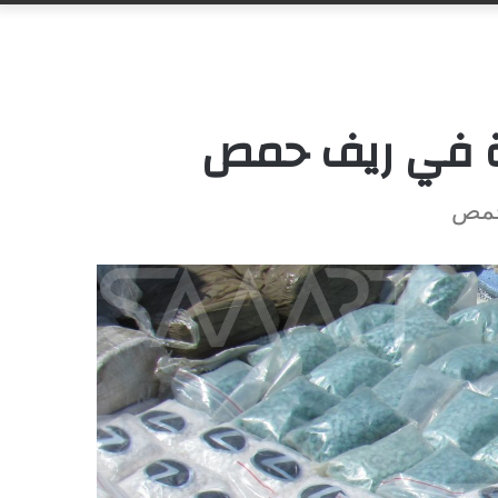
ية في ريف حمص
حمص