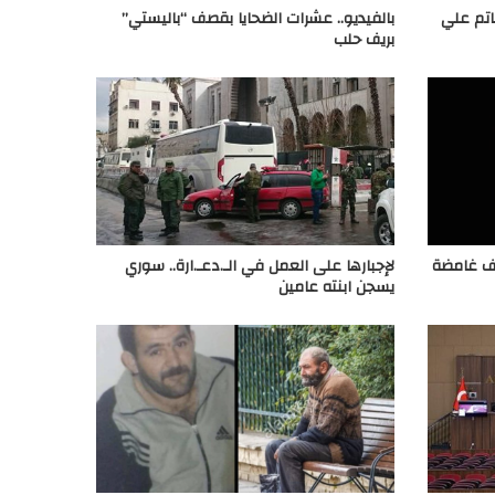
حاتم علي
بالفيديو.. عشرات الضحايا بقصف “باليستي”
بريف حلب
وف غامضة
لإجبارها على العمل في الـ.دعـ.ارة.. سوري
يسجن ابنته عامين