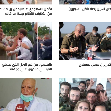
علن تسيير رحلة لنقل السوريين
الأمير السعودي عبدالرحمن بن مساعد
من انتخابات النظام وهذا ما قاله
دّد إيران بعمل عسكري
بالفيديو.. من هو الرجل الذي صـ.فع ا
الفرنسي ماكرون على وجهه؟