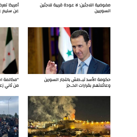
مفوضية اللاجئين: لا عودة قريبة للاجئين
عن سليم 
السوريين
حكومة الأسد تبـ.طش بالتجار السورين
“مكالمة اس
وعائلاتهم بقرارات الحـ.جز
من ثاني زع