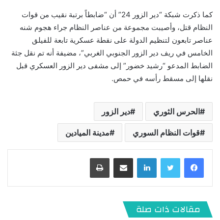
كما ذكرت شبكة “دير الزور 24” أن “ضابطاً برتبة نقيب من قوات
النظام قتل، وأصيبت مجموعة من عناصر النظام جراء هجوم شنه
عناصر تابعون لتنظيم الدولة على نقطة عسكرية تابعة للفيلق
الخامس في ريف دير الزور الجنوبي الغربي”، مضيفة أنه تم نقل جثة
الضابط المدعو “رشيد خضور” إلى مشفى دير الزور العسكري قبل
نقلها إلى مسقط رأسه في حمص.
الحرس الثوري
دير الزور
قوات النظام السوري
مدينة الميادين
لينكدإن
مشاركة عبر البريد
طباعة
مقالات ذات صلة