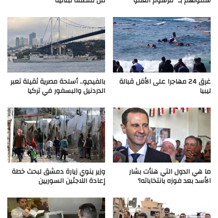
شمولهم بـ “مرسوم العفو”
من منطقة لبنانية
غرق 24 مهاجرا على الأقل قبالة
بالفيديو.. أسلحة مصرية ثقيلة تعبر
ليبيا
الدردنيل والبسفور في تركيا
ما هي الدول التي هنأت بشار
وزير ينوي زيارة دمشق لبحث خطة
الأسد بعد فوزه بانتخاباته؟
إعادة اللاجئين السوريين