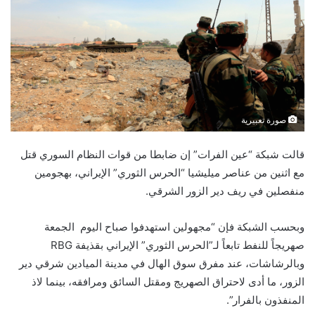
صورة تعبيرية
قالت شبكة “عين الفرات” إن ضابطا من قوات النظام السوري قتل
مع اثنين من عناصر ميليشيا “الحرس الثوري” الإيراني، بهجومين
منفصلين في ريف دير الزور الشرقي.
وبحسب الشبكة فإن “مجهولين استهدفوا صباح اليوم الجمعة
صهريجاً للنفط تابعاً لـ”الحرس الثوري” الإيراني بقذيفة RBG
وبالرشاشات، عند مفرق سوق الهال في مدينة الميادين شرقي دير
الزور، ما أدى لاحتراق الصهريج ومقتل السائق ومرافقه، بينما لاذ
المنفذون بالفرار”.