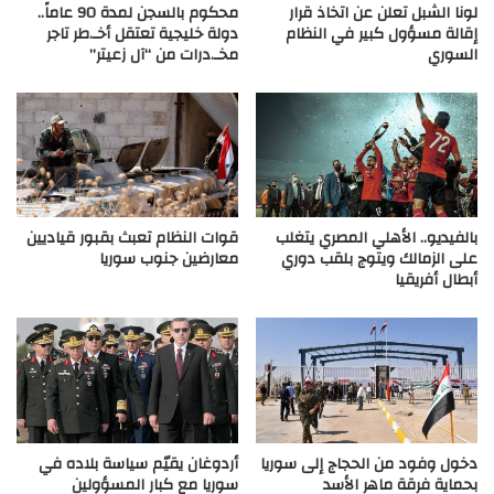
لونا الشبل تعلن عن اتخاذ قرار
محكوم بالسجن لمدة 90 عاماً..
إقالة مسؤول كبير في النظام
دولة خليجية تعتقل أخـ.طر تاجر
السوري
مخـ.درات من “آل زعيتر”
قوات النظام تعبث بقبور قياديين
بالفيديو.. الأهلي المصري يتغلب
معارضين جنوب سوريا
على الزمالك ويتوج بلقب دوري
أبطال أفريقيا
دخول وفود من الحجاج إلى سوريا
أردوغان يقيّم سياسة بلاده في
بحماية فرقة ماهر الأسد
سوريا مع كبار المسؤولين