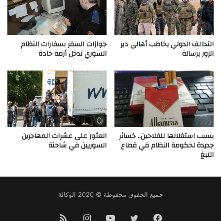
التحالف الدولي يخاطب أهالي دير
جوازات السفر بسفارات النظام
الزور برسالة
السوري تدخل أزمة حادة
بسبب استغلالها للفلاحين.. خسائر
العثور على عشرات المهاجرين
جديدة لحكومة النظام في قطاع
السوريين في شاحنة
التبغ
جميع الحقوق محفوظة © 2020 الوكالة
فيسبوك
تويتر
يوتيوب
انستقرام
ملخص