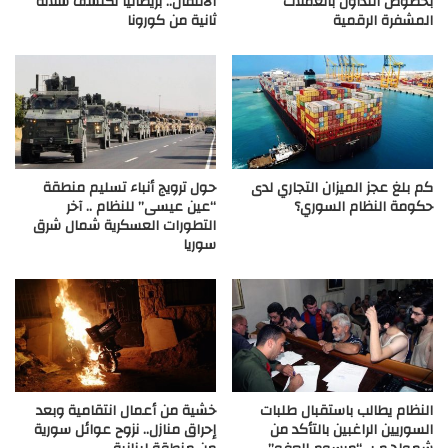
بخصوص التداول بالعملات
الانتقال.. بريطانيا تكتشف سلالة
المشفرة الرقمية
ثانية من كورونا
كم بلغ عجز الميزان التجاري لدى
حول ترويج أنباء تسليم منطقة
حكومة النظام السوري؟
“عين عيسى” للنظام .. آخر
التطورات العسكرية شمال شرق
سوريا
النظام يطالب باستقبال طلبات
خشية من أعمال انتقامية وبعد
السوريين الراغبين بالتأكد من
إحراق منازل.. نزوح عوائل سورية