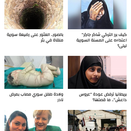
كيف برر التركي شاكر جاكِر”
بالصور.. العثور على رضيعة سورية
اعتداءه على المسنة السورية
ملقاة في بئر
ليلى؟
بريطانيا ترفض عودة “عروس
ولادة طفل سوري مصاب بمرض
داعش”.. ما قصتها؟
نادر