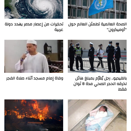
الصحة العالمية تطمئن العالم حول
تحذيرات من إعصار مدمر يهدد دولة
“أوميكرون”
عربية
بالفيديو.. رجل يُغرّم بمبلغ هائل
وفاة إمام مسجد أثناء صلاة الفجر
لخرقه الحجر الصحي مدة 8 ثوان
فقط