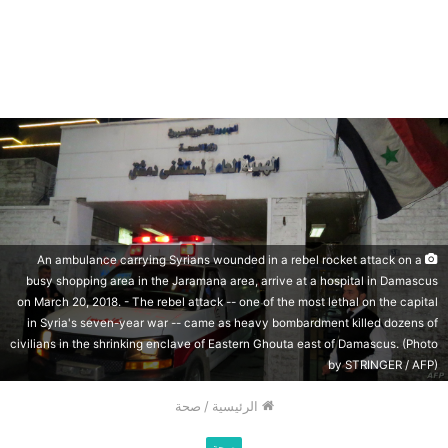
An ambulance carrying Syrians wounded in a rebel rocket attack on a
busy shopping area in the Jaramana area, arrive at a hospital in Damascus
on March 20, 2018. - The rebel attack -- one of the most lethal on the capital
in Syria's seven-year war -- came as heavy bombardment killed dozens of
civilians in the shrinking enclave of Eastern Ghouta east of Damascus. (Photo
by STRINGER / AFP)
الرئيسية
/
صحة
صحة