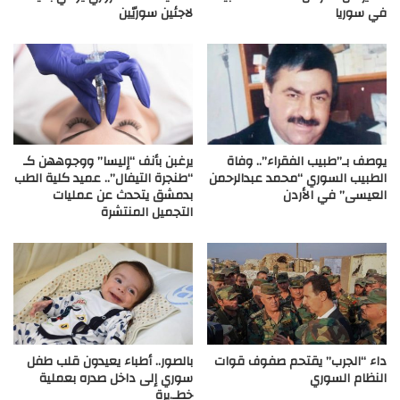
في سوريا
لاجئين سوريّين
يوصف بـ”طبيب الفقراء”.. وفاة
يرغبن بأنف “إليسا” ووجوههن كـ
الطبيب السوري “محمد عبدالرحمن
“طنجرة التيفال”.. عميد كلية الطب
العيسى” في الأردن
بدمشق يتحدث عن عمليات
التجميل المنتشرة
داء “الجرب” يقتحم صفوف قوات
بالصور.. أطباء يعيدون قلب طفل
النظام السوري
سوري إلى داخل صدره بعملية
خطـ.يرة