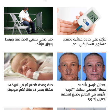
تعرّف على مادة غذائية تخفض
خطر صحي ينبغي الحذر منه ويرتبط
مستوى السكر في الدم
بالوزن الزائد
بعد أن “أرسل الله له
حالة ولادة لأصغر أم في تاريخها..
ملاكا”..أمريكي يمتلك “أغرب”
طفلة بعمر 11 عامًا تضع مولودًا
الأنوف في العالم يخضع لعملية
تجميل (صور)