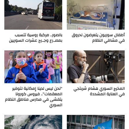
أطفال سوريون يتعرضون لحروق
بالصور.. مركبة روسية تتسبب
في مشافي النظام
بمصـ.رع وجـ.رح عشرات السوريين
المخرج السوري هشام شربتجي
“نحن ليس لدينا إمكانية لتوفير
في العناية المشددة
المعقمات”.. فيروس كورونا
يتفشى في مدارس مناطق النظام
السوري