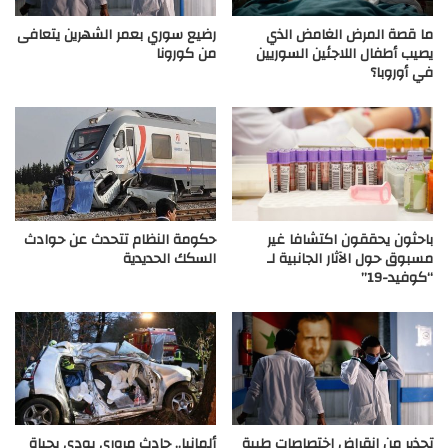
ما قصة المرض الغامض الذي
رضيع سوري بعمر الشهرين يتعافى
يصيب أطفال اللاجئين السوريين
من كورونا
في أوروبا؟
باحثون يحققون اكتشافا غير
حكومة النظام تتحدث عن حوادث
مسبوق حول الآثار الجانبية لـ
السكك الحديدية
“كوفيد-19”
تحذير من انقراض اختصاصات طبية
ألمانيا.. حادث مروري يودي بحياة