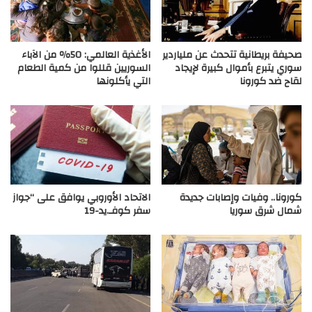
صحيفة بريطانية تتحدث عن ملياردير
الأغذية العالمي: 50٪ من الآباء
سوري يتبرع بأموال كبيرة لإيجاد
السوريين قللوا من كمية الطعام
لقاح ضد كورونا
التي يأكلونها
كورونا.. وفيات وإصابات جديدة
الاتحاد الأوروبي يوافق على “جواز
شمال شرق سوريا
سفر كوفـ.يد-19