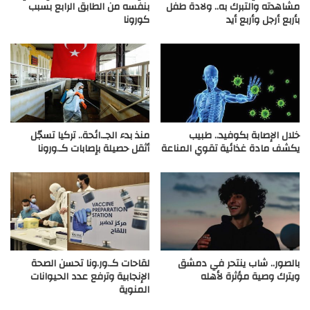
مشاهدته والتبرك به.. ولادة طفل
بنفسه من الطابق الرابع بسبب
بأربع أرجل وأربع أيد
كورونا
خلال الإصابة بكوفيد.. طبيب
منذ بدء الجـ.ائحة.. تركيا تسجّل
يكشف مادة غذائية تقوي المناعة
أثقل حصيلة بإصابات كـ.ورونا
بالصور.. شاب ينتحر في دمشق
لقاحات كـ.ور.ونا تحسن الصحة
ويترك وصية مؤثرة لأهله
الإنجابية وترفع عدد الحيوانات
المنوية