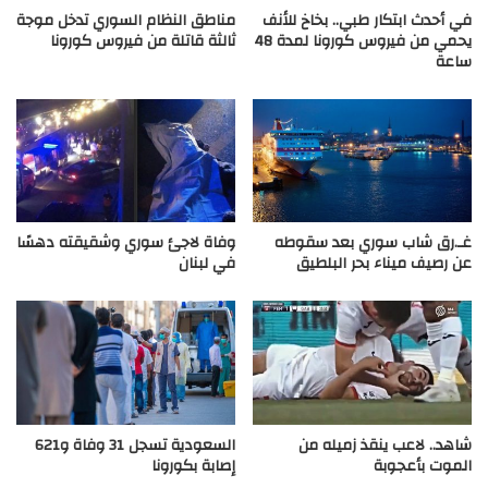
في أحدث ابتكار طبي.. بخاخ للأنف
مناطق النظام السوري تدخل موجة
يحمي من فيروس كورونا لمدة 48
ثالثة قاتلة من فيروس كورونا
ساعة
غـ.رق شاب سوري بعد سقوطه
وفاة لاجئ سوري وشقيقته دهسًا
عن رصيف ميناء بحر البلطيق
في لبنان
شاهد.. لاعب ينقذ زميله من
السعودية تسجل 31 وفاة و621
الموت بأعجوبة
إصابة بكورونا