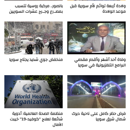
ولادة أربعة توائم لأم سورية قبل
بالصور.. مركبة روسية تتسبب
موعد الولادة
بمصـ.رع وجـ.رح عشرات السوريين
وفاة أحد أشهر وأقدم مقدمي
منخفض جوي شديد يجتاح سوريا
البرامج التلفزيونية في سوريا
فرض حظر كامل على ناحية ديرك
منظمة الصحة العالمية: أدوية
شمال شرق سوريا
شائعة لعلاج “كوفيد-19” خيبت
الآمال