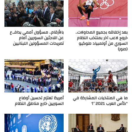
بعد إخفاقه بجميع المحاولات..
بالأرقام.. مسؤول أممي يدافـ.ع
خروج لاعب آخر بمنتخب النظام
عن اللاجئين السوريين أمام
السوري من أولمبياد طوكيو
تصريحات المسؤولين اللبنانيين
(صور)
ما هي المنتخبات المشاركة في
أمريكا تعتزم تحسين أوضاع
“كأس العرب 2021″؟
السوريين خارج مناطق النظام