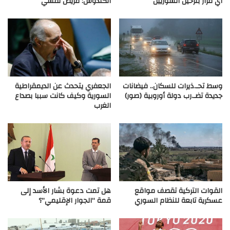
أي قرار بترحيل السوريين
الكندوش: مريض نفسي
وسط تحـ.ذيرات للسكان.. فيضانات
الجعفري يتحدث عن الديمقراطية
جديدة تضـ.رب دولة أوروبية (صور)
السورية وكيف كانت سببا بصداع
الغرب
القوات التركية تقصف مواقع
هل تمت دعوة بشار الأسد إلى
عسكرية تابعة للنظام السوري
قمة “الجوار الإقليمي”؟