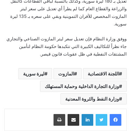
تعديل بـ 180 ليرة سورية، وكذلك بالنسبة لباقي القطاعات كالنقل
والزراعة والقطاع العام كما لم يطرأ أي تعديل على سعر ليتر
المازوت المخصص للأفران التموينية وبقي على سعره بـ 135 ليرة
سورية.
ووفق وزارة النظام فإن تعديل سعر ليتر المازوت الصناعي والتجاري
جاء نظراً للتكاليف الكبيرة التي تتكبدها حكومة النظام لتأمين
المشتقات النفطية في ظل عقوبات قانون قيصر.
اللجنة الاقتصادية
المازوت
ليرة سورية
وزارة التجارة الداخلية وحماية المستهلك
وزارة النفط والثروة المعدنية
لينكدإن
مشاركة عبر البريد
طباعة