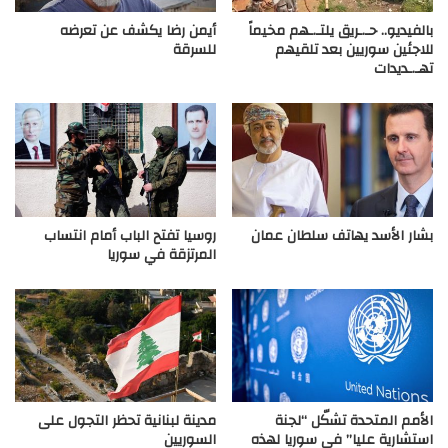
بالفيديو.. حـ.ـريق يلتـ.ـهم مخيماً
أيمن رضا يكشف عن تعرضه
للاجئين سوريين بعد تلقيهم
للسرقة
تهـ.ـديدات
بشار الأسد يهاتف سلطان عمان
روسيا تفتح الباب أمام انتساب
المرتزقة في سوريا
الأمم المتحدة تشكّل “لجنة
مدينة لبنانية تحظر التجول على
استشارية عليا” في سوريا لهذه
السوريين