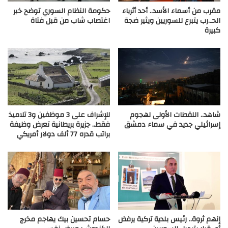
مقرب من أسماء الأسد.. أحد أثرياء
حكومة النظام السوري توضح خبر
الحـ.رب يتبرع للسوريين ويثير ضجة
اغتصاب شاب من قبل فتاة
كبيرة
شاهد.. اللقطات الأولى لهجوم
للإشراف على 3 موظفين و3 تلاميذ
إسرائيلي جديد في سماء دمشق
فقط.. جزيرة بريطانية تعرض وظيفة
براتب قدره 77 ألف دولار أمريكي
إنهم ثروة.. رئيس بلدية تركية يرفض
حسام تحسين بيك يهاجم مخرج