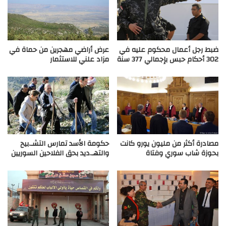
ضبط رجل أعمال محكوم عليه في
عرض أراضي مهجرين من حماة في
302 أحكام حبس بإجمالي 377 سنة
مزاد علني للاستثمار
مصادرة أكثر من مليون يورو كانت
حكومة الأسد تمارس التشـ.بيح
بحوزة شاب سوري وفتاة
والتهـ.ديد بحق الفلاحين السوريين