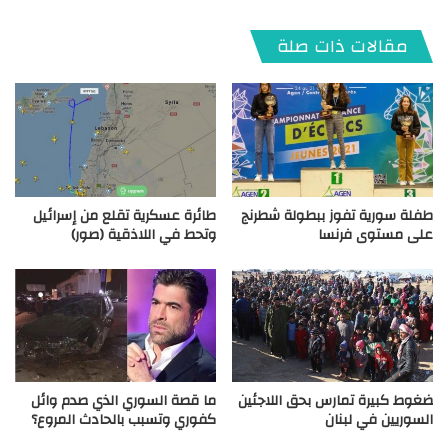
مقالات ذات صلة
طفلة سورية تفوز ببطولة شطرنج
طائرة عسكرية تقلع من إسرائيل
على مستوى فرنسا
وتحط في اللاذقية (صور)
ضغوط كبيرة تمارس بحق اللاجئين
ما قصة السوري الذي صدم وائل
السوريين في لبنان
كفوري وتسبب بالحادث المروع؟