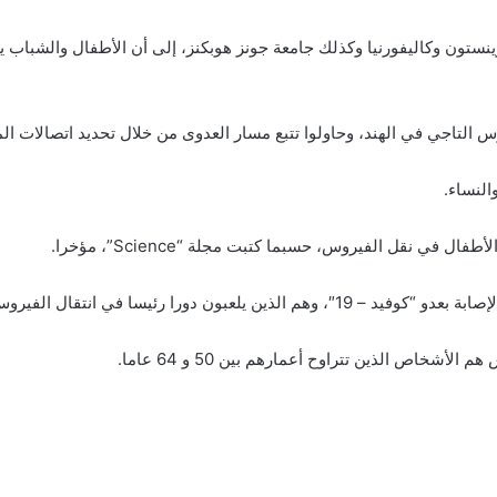
تون وكاليفورنيا وكذلك جامعة جونز هوبكنز، إلى أن الأطفال والشباب يل
لنساء.
 في نقل الفيروس، حسبما كتبت مجلة “Science”، مؤخرا.
ا في انتقال الفيروس بين أفراد المجتمع.
شخاص الذين تتراوح أعمارهم بين 50 و 64 عاما.