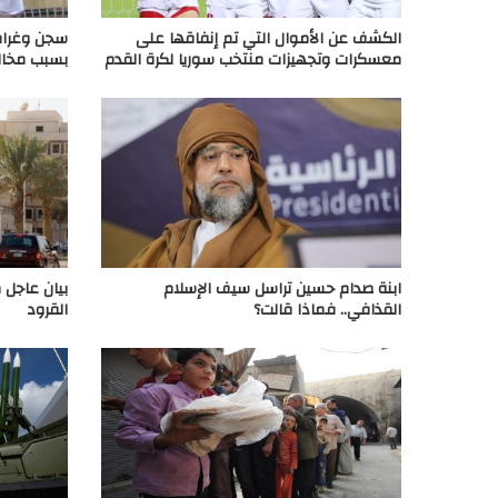
الكشف عن الأموال التي تم إنفاقها على
سجن وغرام
معسكرات وتجهيزات منتخب سوريا لكرة القدم
بسبب مخال
ابنة صدام حسين تراسل سيف الإسلام
بيان عاجل
القذافي.. فماذا قالت؟
القرود