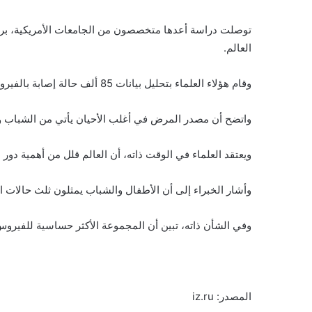
توصلت دراسة أعدها متخصصون من الجامعات الأمريكية، برينس
العالم.
وقام هؤلاء العلماء بتحليل بيانات 85 ألف حالة إصابة بالفيروس التاجي في الهند، وحاولوا تتبع مسار العدوى من خلال تحديد اتصالات المرضى.
واتضح أن مصدر المرض في أغلب الأحيان يأتي من الشباب وا
ويعتقد العلماء في الوقت ذاته، أن العالم قلل من أهمية دور الأطفال
وأشار الخبراء إلى أن الأطفال والشباب يمثلون ثلث حالات الإصابة بعدو “كوفيد – 19″، وهم الذين يلعبون دورا رئيس
وفي الشأن ذاته، تبين أن المجموعة الأكثر حساسية للفيروس هم الأ
المصدر: iz.ru