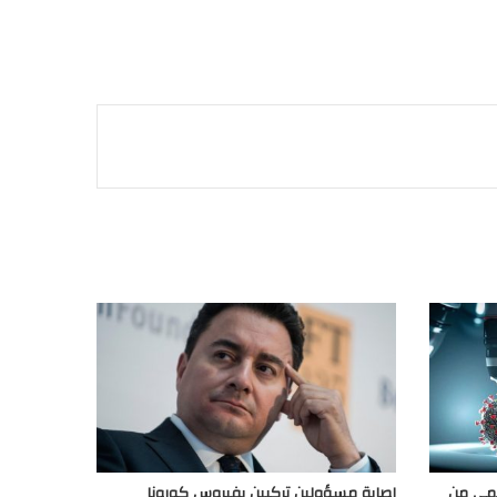
حمي من
إصابة مسؤولين تركيين بفيروس كورونا