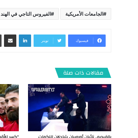
الجامعات الأمريكية
الفيروس التاجي في الهند
لينكدإن
مشاركة عبر البريد
فيسبوك
تويتر
مقالات ذات صلة
بالفيديو.. نائبان أوروبيان يتبادلان اللكمات
“كسر الأقف