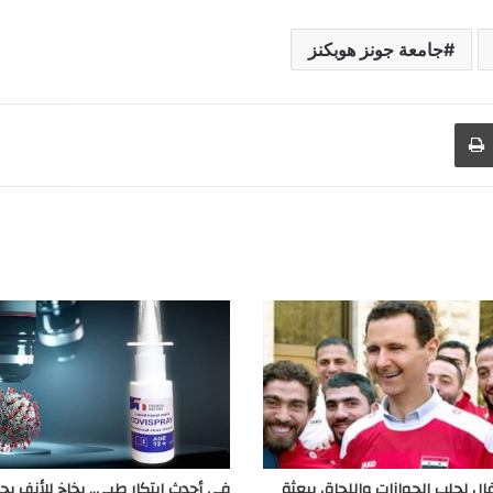
جامعة جونز هوبكنز
طباعة
ال لجلب الجوازات واللحاق ببعثة
في أحدث ابتكار طبي.. بخاخ للأنف ي