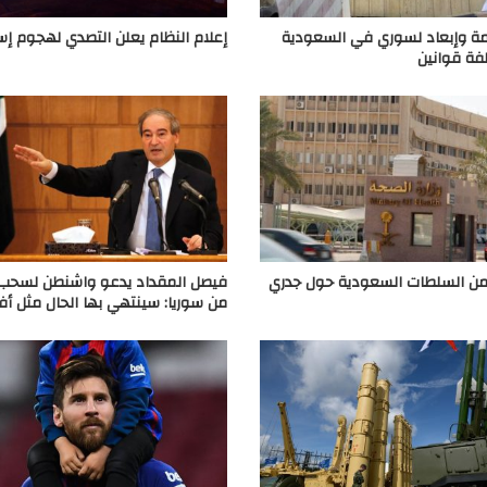
ة وإبعاد لسوري في السعودية
إعلام النظام يعلن التصدي لهجوم إس
فة قوانين
 من السلطات السعودية حول جدري
فيصل المقداد يدعو واشنطن لسحب 
من سوريا: سينتهي بها الحال مثل أف