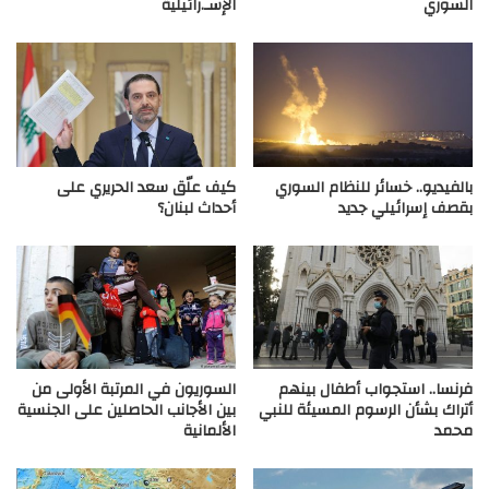
السوري
الإسـ.رائيلية
بالفيديو.. خسائر للنظام السوري
كيف علّق سعد الحريري على
بقصف إسرائيلي جديد
أحداث لبنان؟
فرنسا.. استجواب أطفال بينهم
السوريون في المرتبة الأولى من
أتراك بشأن الرسوم المسيئة للنبي
بين الأجانب الحاصلين على الجنسية
محمد
الألمانية