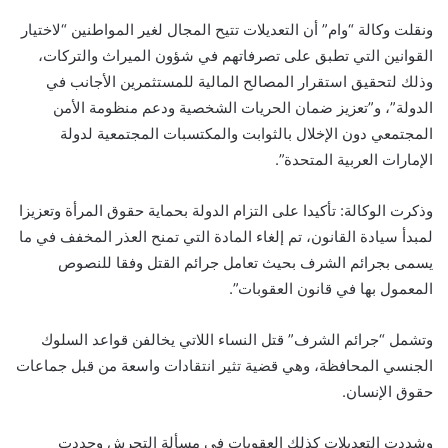
ونقلت وكالة “وام” أن التعديلات تتيح المجال لغير المواطنين “لاختيار
القوانين التي تطبق على تصرفاتهم في شؤون الميراث والتركات،
وذلك لتحقيق استقرار المصالح المالية للمستثمرين الأجانب في
الدولة”، و”تعزيز ضمان الحريات الشخصية ودعم منظومة الأمن
المجتمعي دون الإخلال بالثوابت والمكتسبات المجتمعية لدولة
الإمارات العربية المتحدة”.
وذكرت الوكالة: تأكيدا على التزام الدولة بحماية حقوق المرأة وتعزيزا
لمبدأ سيادة القانون، تم إلغاء المادة التي تمنح العذر المخفف في ما
يسمى بجرائم الشرف بحيث تعامل جرائم القتل وفقا للنصوص
المعمول بها في قانون العقوبات”.
وتشمل “جرائم الشرف” قتل النساء اللاتي يخالفن قواعد السلوك
الجنسي المحافظة، وهي قضية تثير انتقادات واسعة من قبل جماعات
حقوق الإنسان.
وشددت التعديلات كذلك العقوبات في مسألة التحرش وحددت