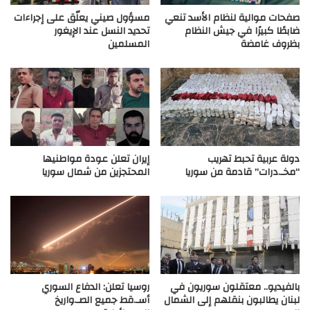
صفحات موالية لنظام الأسد تنعي
مسؤول صيني يعلّق على إجراءات
ضابطًا كبيرًا في جيش النظام
تحديد النسل عند الإيغور
بظروف غامضة
المسلمين
دولة عربية تحبط تهريب
إيران تعلن عودة مواطنيها
“مخـ.درات” قادمة من سوريا
المحتجزين من شمال سوريا
بالفيديو.. معتقلون سوريون في
روسيا تعلن: الدفاع السوري
لبنان يطالبون بنقلهم إلى الشمال
أسـ.قط جميع الصـ.واريخ