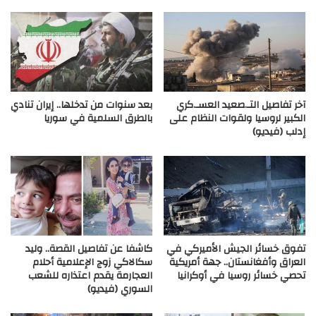
آخر تفاصيل التـ.صعيد العسـ.كري
بعد سنوات من تدخلها.. إيران تنادي
الكبير لروسيا ولقوات النظام على
بالطرق السلمية في سوريا
إدلب (فيديو)
تفوق خسائر الجيش الأميركي في
كاشفا عن تفاصيل القصة.. وليد
العراق وأفغانستان.. جهة أمريكية
سكالاكي زوج الإعلامية أحلام
تحصي خسائر روسيا في أوكرانيا
العجارمة يقدم اعتذاره للشعب
السوري (فيديو)