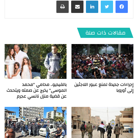
لينكدإن
مشاركة عبر البريد
طباعة
مقالات ذات صلة
إجراءات جديدة لمنع عبور اللاجئين
بالفيديو.. محامي “محمد
إلى أوروبا
الموسى” يخرج عن صمته ويتحدث
عن قضية منزل نانسي عجرم