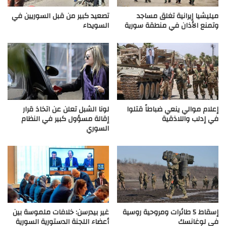
ميليشيا إيرانية تغلق مساجد
تصعيد كبير من قبل السوريين في
وتمنع الأذان في منطقة سورية
السويداء
إعلام موالي ينعي ضباطاً قتلوا
لونا الشبل تعلن عن اتخاذ قرار
في إدلب واللاذقية
إقالة مسؤول كبير في النظام
السوري
إسقاط 5 طائرات ومروحية روسية
غير بيدرسن: خلافات ملموسة بين
في لوغانسك
أعضاء اللجنة الدستورية السورية