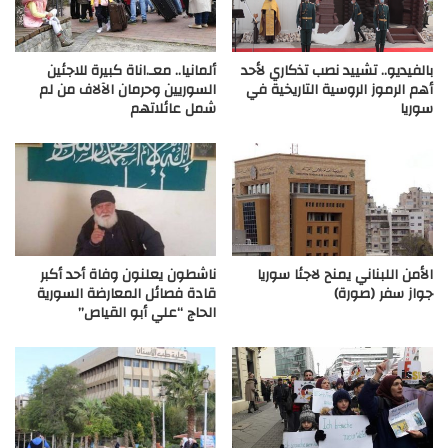
بالفيديو.. تشييد نصب تذكاري لأحد
ألمانيا.. معـ.اناة كبيرة للاجئين
أهم الرموز الروسية التاريخية في
السوريين وحرمان الآلاف من لم
سوريا
شمل عائلاتهم
الأمن اللبناني يمنح لاجئا سوريا
ناشطون يعلنون وفاة أحد أكبر
جواز سفر (صورة)
قادة فصائل المعارضة السورية
الحاج “علي أبو القياص”