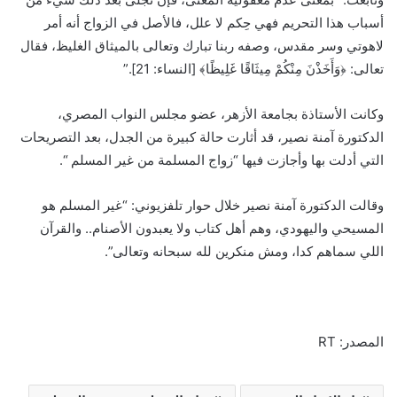
أسباب هذا التحريم فهي حِكم لا علل، فالأصل في الزواج أنه أمر
لاهوتي وسر مقدس، وصفه ربنا تبارك وتعالى بالميثاق الغليظ، فقال
تعالى: ﴿وَأَخَذْنَ مِنْكُمْ مِيثَاقًا غَلِيظًا﴾ [النساء: 21].”
وكانت الأستاذة بجامعة الأزهر، عضو مجلس النواب المصري،
الدكتورة آمنة نصير، قد أثارت حالة كبيرة من الجدل، بعد التصريحات
التي أدلت بها وأجازت فيها “زواج المسلمة من غير المسلم “.
وقالت الدكتورة آمنة نصير خلال حوار تلفزيوني: “غير المسلم هو
المسيحي واليهودي، وهم أهل كتاب ولا يعبدون الأصنام.. والقرآن
اللي سماهم كدا، ومش منكرين لله سبحانه وتعالى”.
المصدر: RT