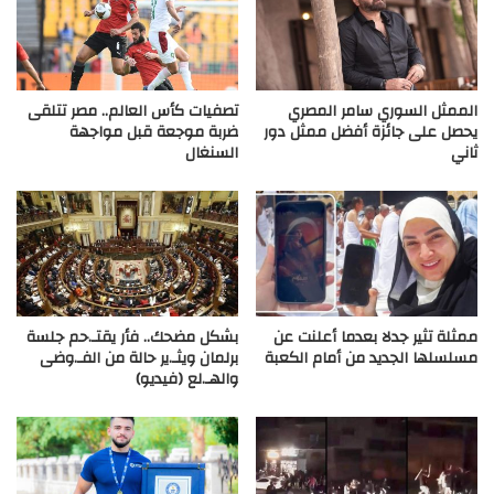
الممثل السوري سامر المصري
تصفيات كأس العالم.. مصر تتلقى
يحصل على جائزة أفضل ممثل دور
ضربة موجعة قبل مواجهة
ثاني
السنغال
ممثلة تثير جدلا بعدما أعلنت عن
بشكل مضحك.. فأر يقتـ.حم جلسة
مسلسلها الجديد من أمام الكعبة
برلمان ويثـ.ير حالة من الفـ.وضى
والهـ.لع (فيديو)