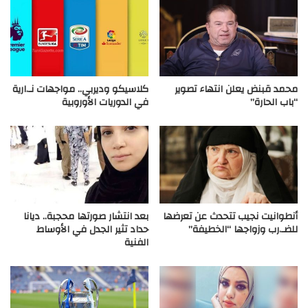
محمد قبنض يعلن انتهاء تصوير
كلاسيكو وديربي.. مواجهات نـ.ارية
“باب الحارة”
في الدوريات الأوروبية
أنطوانيت نجيب تتحدث عن تعرضها
بعد انتشار صورتها محجبة.. ديانا
للضـ.رب وزواجها “الخطيفة”
حداد تثير الجدل في الأوساط
الفنية