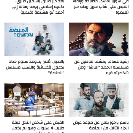
في سوريا الأسد.. مطاردة وإلقاء
بعد خبر طلاق ياسمين صبري..
القبض على شاب سرق ربطة خبز
داعية إسلامي يوجه رسالة إلى
(فيديو)
أحمد أبو هشيمة (فيديو)
رشيد عساف يكشف تفاصيل عن
بالصور.. مُنتج يتـ.وعد سلوم حداد
مسلسله الجديد “الباشا” وعن
بدعوى قضـ.ائية والسبب مسلسل
شخصيته فيه
“المنصة”
باسم ياخور يعلن عن موعد عرض
القبض على شخص انتحل صفة
الجزء الثالث من المنصة
طبيب 4 سنوات وهو لم يكمل