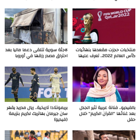
منتخبات حجزت مقعدها بنهائيات
لاجئة سورية تتلقى دعما ماليا بعد
كأس العالم 2022.. تعرف عليها
احتراق مصدر رزقها في أوروبا
بالفيديو.. فنانة عربية تثير الجدل
بريمونتادا تاريخية.. ريال مدريد يقهر
بعد غنائها “القرآن الكريم” خلال
سان جيرمان بهاتريك لكريم بنزيمة
حفل
(فيديو)