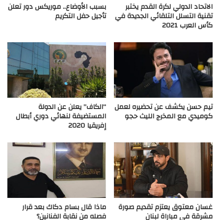
الاتحاد الدولي لكرة القدم يختبر
بسبب الأوضاع.. موريكس دور تعلن
تقنية التسلل التلقائي الجديدة في
تأجيل حفل التكريم
كأس العرب 2021
تيم حسن يكشف عن تحضيره لعمل
“الكاف” يعلن عن الدولة
كوميدي مع المخرج الليث حجو
المستضيفة لنهائي دوري أبطال
إفريقيا 2020
غسان معتوق يعتزم تقديم صورة
ماذا قال بسام دكاك بعد قرار
مشرقة في مباراة لبنان
فصله من نقابة الفنانين؟