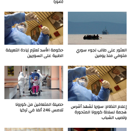
(صور)
العثور على طالب لجوء سوري
حكومة الأسد تعتزم زيادة التعريفة
متوفي منذ يومين
الطبية على السوريين
حصيلة المتعافين من كورونا
إعلام النظام: سوريا تشهد أشرس
تلامس 246 ألفا في تركيا
هجمة لسلالة كورونا المتحورة
وتصيب الشباب