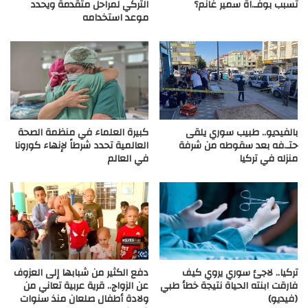
تسبب بوفـ.اة سمير غانم؟
التركي لمراحل متقدمة ويحدد
موعد استخدامه
بالفيديو.. طبيب سوري يلقى
كبيرة العلماء في منظمة الصحة
حتـ.فه بعد سقوطه من شرفة
العالمية تحدد شرطاً لإنهاء كورونا
منزله في تركيا
في العالم
تركيا.. لاجئ سوري يروي كيف
دفع الكثير من شبابها إلى العزوف
فارقت ابنته الحياة نتيجة خطأ طبي
عن الزواج.. قرية عربية تعاني من
(فيديو)
ولادة أطفال صلعان منذ سنوات