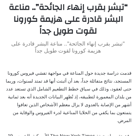
“تبشر بقرب إنهاء الجائحة”.. مناعة
البشر قادرة على هزيمة كورونا
لقوت طويل جداً
"تبشر بقرب إنهاء الجائحة".. مناعة البشر قادرة على
هزيمة كورونا لقوت طويل جداً
قدمت دراسة جديدة حول المناعة في مواجهة تفشي فيروس كورونا
المستجد، نتائج متفائلة جداً، بعد أن أثبتت أنها قد تمتد لسنوات، وربما
حتى لعقود، وذلك في سياق خطط التطعيم الشامل الذي تستعد عدد
من بلدان المعمورة لتطبيقه، إذ تُظهِر البيانات الجديدة أنه بعد ثمانية
أشهر من الإصابة بالعدوى لا يزال معظم الأشخاص الذين تعافوا
يتمتعون بما يكفي من الخلايا المناعية لدرء الفيروس والوقاية من
المرض.
وفق تقرير لصحيفة The New York Times الأمريكية، الخميس 19