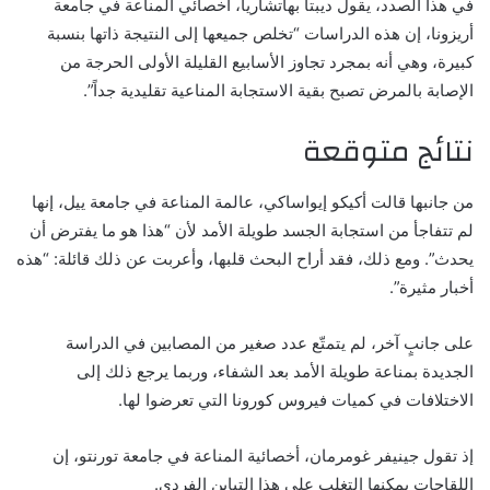
في هذا الصدد، يقول ديبتا بهاتشاريا، أخصائي المناعة في جامعة
أريزونا، إن هذه الدراسات “تخلص جميعها إلى النتيجة ذاتها بنسبة
كبيرة، وهي أنه بمجرد تجاوز الأسابيع القليلة الأولى الحرجة من
الإصابة بالمرض تصبح بقية الاستجابة المناعية تقليدية جداً”.
نتائج متوقعة
من جانبها قالت أكيكو إيواساكي، عالمة المناعة في جامعة ييل، إنها
لم تتفاجأ من استجابة الجسد طويلة الأمد لأن “هذا هو ما يفترض أن
يحدث”. ومع ذلك، فقد أراح البحث قلبها، وأعربت عن ذلك قائلة: “هذه
أخبار مثيرة”.
على جانبٍ آخر، لم يتمتّع عدد صغير من المصابين في الدراسة
الجديدة بمناعة طويلة الأمد بعد الشفاء، وربما يرجع ذلك إلى
الاختلافات في كميات فيروس كورونا التي تعرضوا لها.
إذ تقول جينيفر غومرمان، أخصائية المناعة في جامعة تورنتو، إن
اللقاحات يمكنها التغلب على هذا التباين الفردي.