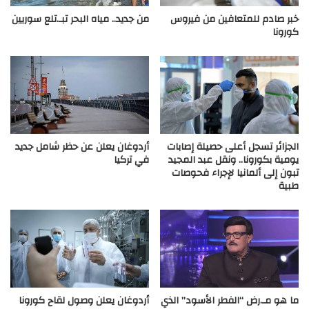
خبر صادم للمتعافين من فيروس
من جديد.. مياه البحر تبـ.تلع سوريين
كورونا
الجزائر تسجل أعلى حصيلة إصابات
أردوغان يعلن عن حظر شامل جديد
يومية بكورونا.. ونقل عبد المجيد
في تركيا
تبون إلى ألمانيا لإجراء فحوصات
طبية
ما هو مـ.رض “الفطر الأسود” الذي
أردوغان يعلن وصول لقاح كورونا