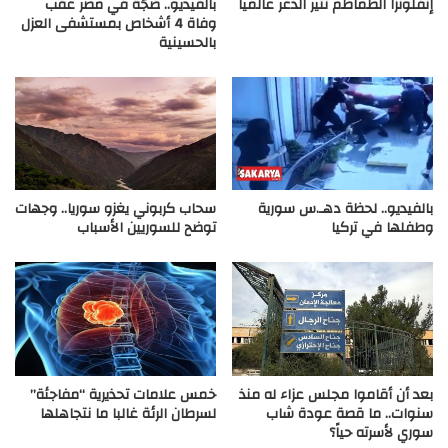
إنفلونزا الطماطم تثير الذعر عالميا
بالفيديو.. ضجّة في مصر عقب
وفاة 4 أشخاص بمستشفى العزل
بالحسينية
بالفيديو.. لحظة دهـ.س سورية
سحاب كربوني يغزو سوريا.. وجهات
وطفلها في تركيا
توضح للسوريين الأسباب
بعد أن أقاموا مجلس عزاء له منذ
خمس علامات تحذيرية “مفاجئة”
سنوات.. ما قصة عودة شاب
لسرطان الرئة غالبا ما نتجاهلها
سوري لأسرته حياً؟