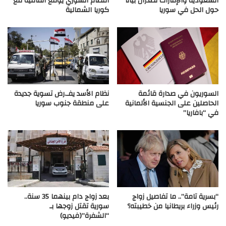
السعودية والإمارات تصدران بيانا
النظام السوري يوقع اتفاقية مع
حول الحل في سوريا
كوريا الشمالية
السوريون في صدارة قائمة
نظام الأسد يفـ.رض تسوية جديدة
الحاصلين على الجنسية الألمانية
على منطقة جنوب سوريا
في “بافاريا”
“بسرية تامة”.. ما تفاصيل زواج
بعد زواج دام بينهما 35 سنة..
رئيس وزراء بريطانيا من خطيبته؟
سورية تقتل زوجها بـ
“الشفرة”(فيديو)