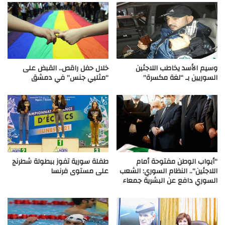
وسيم الأسد يخاطب اللاجئين
خلال حفل راقص.. القبض على
السوريين بـ “لغة مكسرة”
“مثليي جنس” في دمشق
“أبواب الوطن مفتوحة أمام
طفلة سورية تفوز ببطولة شطرنج
اللاجئين”.. النظام السوري: الشعب
على مستوى فرنسا
السوري دافع عن البشرية جمعاء