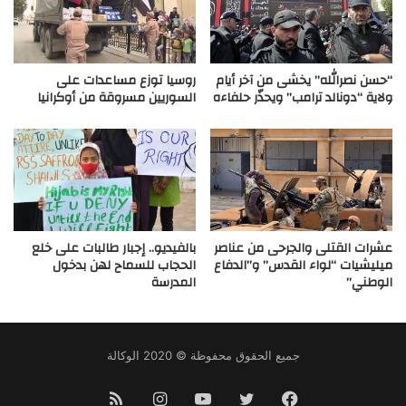
“حسن نصرالله” يخشى من آخر أيام
روسيا توزع مساعدات على
ولاية “دونالد ترامب” ويحذّر حلفاءه
السوريين مسروقة من أوكرانيا
عشرات القتلى والجرحى من عناصر
بالفيديو.. إجبار طالبات على خلع
ميليشيات “لواء القدس” و”الدفاع
الحجاب للسماح لهن بدخول
الوطني”
المدرسة
جميع الحقوق محفوظة © 2020 الوكالة
فيسبوك
تويتر
يوتيوب
انستقرام
ملخص