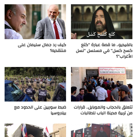
بالفيديو.. ما قصة عبارة “كتع
كيف رد جمال سليمان على
كسح كسل” في مسلسل “نسل
منتقديه؟
الأغراب”؟
تتعلق بالحجاب والموبايل.. قرارات
ضبط سوريين على الحدود مع
من تربية مدينة الباب للطالبات
بيلاروسيا