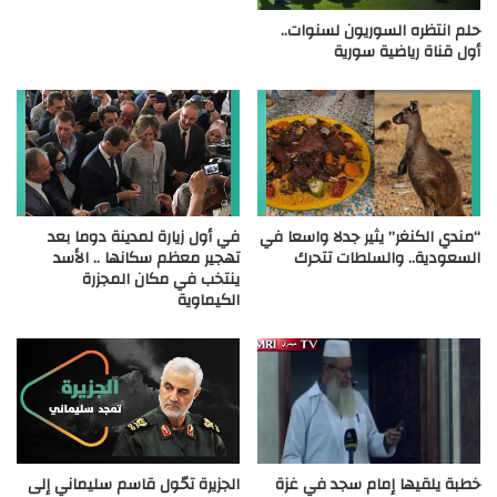
حلم انتظره السوريون لسنوات..
أول قناة رياضية سورية
“مندي الكنغر” يثير جدلا واسعا في
في أول زيارة لمدينة دوما بعد
السعودية.. والسلطات تتحرك
تهجير معظم سكانها .. الأسد
ينتخب في مكان المجزرة
الكيماوية
خطبة يلقيها إمام سجد في غزة
الجزيرة تحّول قاسم سليماني إلى