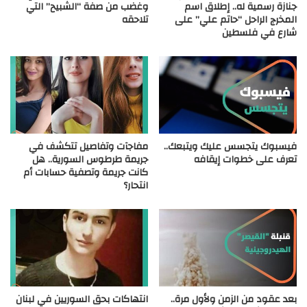
جنازة رسمية له.. إطلاق اسم
وغضب من صفة “الشبيح” التي
المخرج الراحل “حاتم علي” على
تلاحقه
شارع في فلسطين
فيسبوك يتجسس عليك ويتبعك..
مفاجآت وتفاصيل تتكشف في
تعرف على خطوات إيقافه
جريمة طرطوس السورية.. هل
كانت جريمة وتصفية حسابات أم
انتحار؟
بعد عقود من الزمن ولأول مرة..
انتهاكات بحق السوريين في لبنان