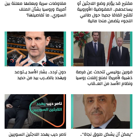
مقترح قد يؤزم وضع اللاجئين أو
مفاوضات سرية وبعضها معلنة بين
يساعدهم.. المفوضية الأوروبية
أمريكا وروسيا بشأن الملف
تقترح اتفاقا جديدا حول طالبي
السوري.. ما تفاصيلها؟
اللجوء يتضمن منحا مالية
فورين بوليسي تتحدث عن فرصة
دون تردد.. بشار الأسد يـ.توعد
ذهبية لأمريكا لمنع إفلات روسيا
ويهدد بالضـ.رب بيد من حديد
ونظام الأسد من العـ.قاب
“يمكن أن يشكل طوق نجاة”..
ناصر ديب يهدد اللاجئين السوريين