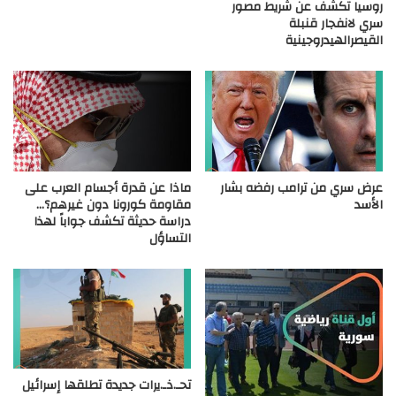
روسيا تكشف عن شريط مصور
سري لانفجار قنبلة
القيصرالهيدروجينية
عرض سري من ترامب رفضه بشار
ماذا عن قدرة أجسام العرب على
الأسد
مقاومة كورونا دون غيرهم؟…
دراسة حديثة تكشف جواباً لهذا
التساؤل
تحـ.ذـ.يرات جديدة تطلقها إسرائيل