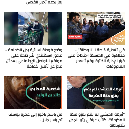
رمز يدعم تحرير القدس
في تغطية خاصة لـ”الوكالة” ..
وضع فوطة نسائية بدل الكمامة ..
مظاهرة في الحسكة احتجاجاً على
عجوز اسكتلندي يثير ضجة على
قرار الإدارة الذاتية برفع أسعار
مواقع التواصل الإجتماعي بعد أن
المحروقات
عجز عن تأمين كمامة
“أبرهة الحبشي لم يقم بغزو مكة
من باسم ياخور إلى عمرو يوسف
المكرمة”.. كاتب عراقي يثير الجدل
ثم ياسر جلال..
بتصريحاته