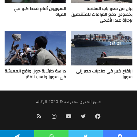
بيان من معبر باب السلامة
السوريون أمام قحط كبير في
بخصوص دفع الغرامات للمتقدمين
المياه
لإجازة عيد الأضحى
ارتفاع كبير في صادرات مصر إلى
دراسة كارثـ.ية حول واقع المعيشة
سوريا
في سوريا ونسب الفقر
جميع الحقوق محفوظة © 2020 الوكالة
فيسبوك
تويتر
يوتيوب
انستقرام
ملخص
الموقع