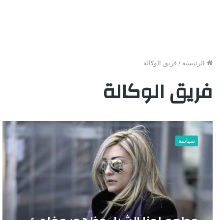
الرئيسية
/
فريق الوكالة
فريق الوكالة
م
ط
سياسة
ع
م
ل
و
ن
ا
ا
ل