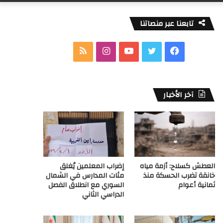
تابعنا عبر منصاتنا
ف
ت
ي
ا
م
ي
و
و
ن
ل
س
ي
ت
س
خ
آخر الأخبار
ب
ت
ي
ت
ص
و
ر
و
ق
ا
ك
ب
ر
ل
العطش كسلاح: أزمة مياه
إضراب المعلمين يُغلق
ا
م
خانقة تضرب الحسكة منذ
مئات المدارس في الشمال
ثمانية أعوام
السوري مع انطلاق الفصل
م
و
الدراسي الثاني
ق