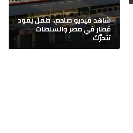
.
ط
شاهد فيديو صادم.. طفل يقود
ف
ل
قطار في مصر والسلطات
ي
تتحرّك
ق
و
د
ق
ط
ا
ر
ف
ي
م
ص
ر
و
ا
ل
س