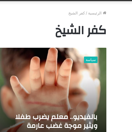
الرئيسية
/
كفر الشيخ
كفر الشيخ
ب
ا
سياسة
ل
ف
ي
د
ي
و
.
.
م
بالفيديو.. معلم يضرب طفلا
ع
ويثير موجة غضب عارمة
ل
م