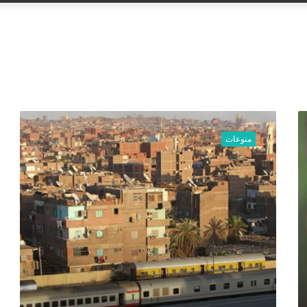
عن
ش
ا
منوعات
ه
د
ف
ي
د
ي
و
ص
ا
د
م
.