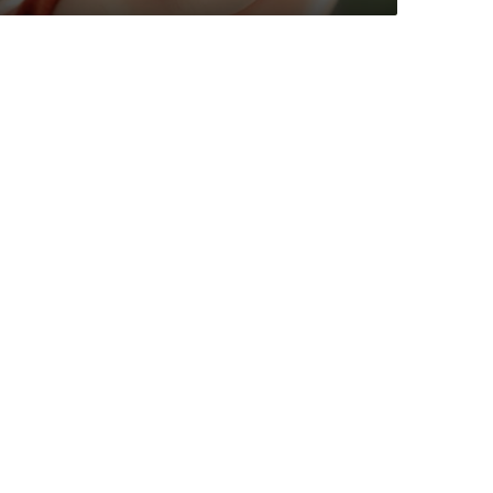
ي
ض
ر
ب
ط
ف
ل
ا
و
ي
ث
ي
ر
م
و
ج
ة
غ
ض
ب
ع