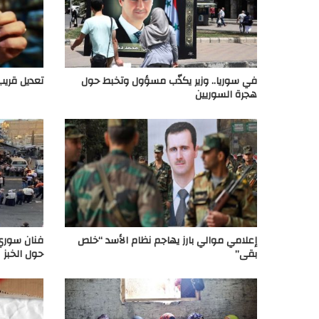
في سوريا.. وزير يكذّب مسؤول وتخبط حول
تعديل قريب
هجرة السوريين
إعلامي موالي بارز يهاجم نظام الأسد “خلص
فنان سوري 
بقى”
حول الخبز