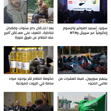
سوريا.. تسديد الفواتير والرسوم
بعد اعتـ.قال دام سنوات وفقدان
إلكترونياً عبر سيريتل وMTN
للذاكرة.. التعرف على معـ.تقل أفرج
عنه النظام عن طريق صورة
بينهم سوريون.. ضبط العشرات من
حكومة النظام تقر بوجود مواد
طالبي اللجوء
سامة في الزيوت الموزعة