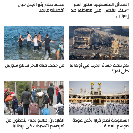
الفصائل الفلسطينية تطلق اسم
محمد صلاح يثير الجدل حول
“سيف القدس” على معركتها ضد
أفضليته عالميا
إسرائيل
كم بلغت خسائر الحرب في أوكرانيا
من جديد.. مياه البحر تبـ.تلع سوريين
حتى الآن؟
السعودية تصدر قرارا يخص عودة
الغارديان: طالبو لجوء يتحدثون عن
موسم العمرة
تعرضهم لتهديدات في بريطانيا