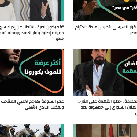
قرار السيسي بتدريس مادة “احترام
“قد يكون لصرف الأنظار عن إجراء سري
مصر
حقيقة إصابة بشار الأسد وزوجته أس
خطير
لعظمة.. حطو القهوة على النار-..
عمر السومة يهاجم لاعبي المنتخب 
لفنان السوري إلى جمهوره بعد
ويغضب النادي الأهلي