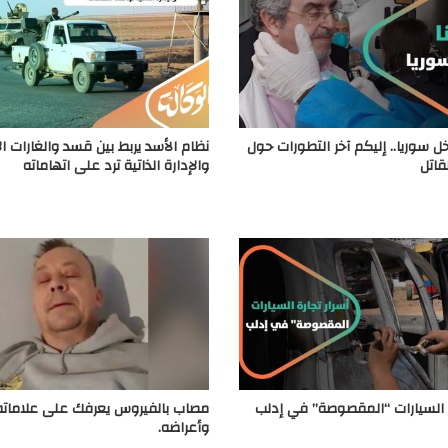
ل سوريا.. إليكم آخر التطورات حول
نظام الأسد يربط بين قسد والغارات الإ
قاتل
والإدارة الذاتية ترد على اتهاماته
ة السيارات “المقصوصة” في إدلب
مصاب بالفيروس يعرفك على علاماته 
وأعراضه.