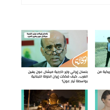
يكية من
بلسان إيراني وزير خارجية ميشال عون يهين
العرب.. كيف فككت إيران الدولة اللبنانية
بواسطة تيار عون؟