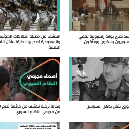
د تطرح بوابة إلكترونية لتلقي
الكشف عن حصيلة انتهاكات الحوثيين.
سوريون يسخرون ويعلّقون
والسعودية تصدر بيانا حازمًا بشأن ال
اليمنية
وري يثقل كاهل السوريين
من مجرمي النظام السوري