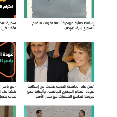
إسقاط طائرة مروحية تابعة لقوات النظام
سخرية بعد 
السوري بريف #إدلب
الآخر” في 
أمين عام الجامعة العربية يتحدث عن إمكانية
-مع ياسر ا
عودة النظام السوري للجامعة.. وألمانيا تضع
هكذا عاد ا
شروطا لتطبيع العلاقات مع بشار الأسد
غياب طويل