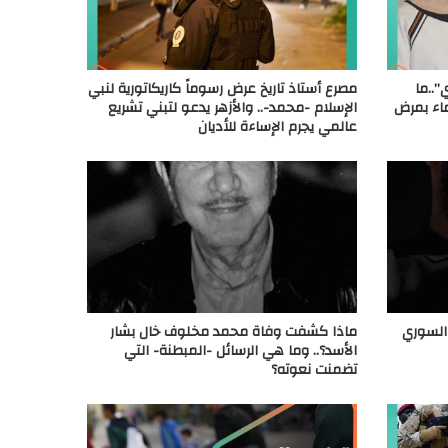
”..ما
مصرع أستاذ تاريخ عرض رسوماً كاريكاتورية لنبي
ماء بمرض
الإسلام -محمد-.. والأزهر يدعو لتبني تشريع
عالمي يجرم الإساءة للأديان
السوري
ماذا كشفت وفاة محمد مخلوف خال بشار
الأسد؟.. وما هي الرسائل -المبطنة- التي
تضمنت نعوته؟