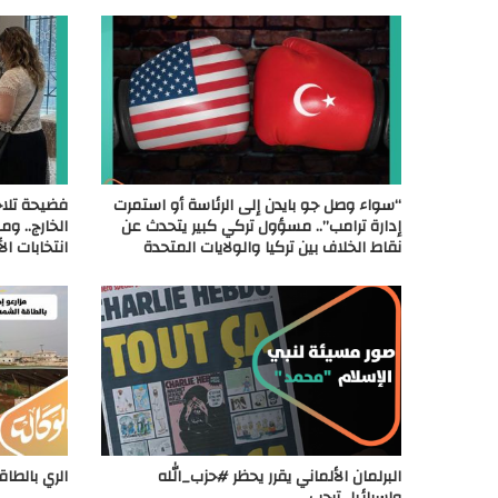
“سواء وصل جو بايدن إلى الرئاسة أو استمرت
فضيحة تلاح
إدارة ترامب”.. مسؤول تركي كبير يتحدث عن
الخارج.. و
نقاط الخلاف بين تركيا والولايات المتحدة
انتخابات ا
البرلمان الألماني يقرر يحظر #حزب_الله
الري بالطا
واسرائيل ترحب