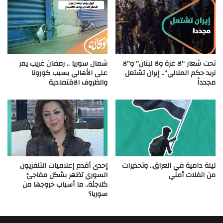
تحت شعار “لا غزة ولا لبنان” و”لا
شمال سوريا .. رمضان غريب يمر
نريد حكم الملالي”.. إيران تشتعل
على الأهالي بسبب كورونا
مجدداً
والظروف الاقتصادية
ليلة دامية في العراق.. وتحذيرات
إحدى أقدم إعلاميات التلفزيون
من انفلات أمني
السوري تظهر بشكل مفاجئ
كلاجئة.. ما أسباب خروجها من
سوريا؟