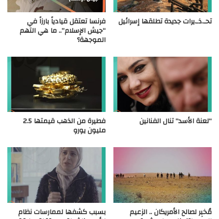
تحـ.ذـ.يرات جديدة تطلقها إسرائيل
فرنسا تعتقل قيادياً بارزاً في
“جيش الإسلام”.. ما هي التهم
الموجهة؟
“لعنة الأسد” تنال الفنانين
فطيرة من الذهب قيمتها 2.5
مليون يورو
مُخبِر لصالح الأمريكان .. الزعيم
بسبب كشفها لممارسات نظام