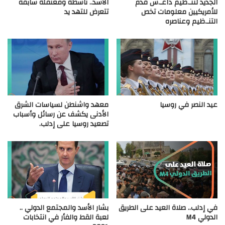
الجديد لتنـ.ظيم داعـ.ش قدم
الأسد.. ناشطة ومعتقلة سابقة
للأمريكيين معلومات تخص
تتعرض للتهد يد
التنـ.ظيم وعناصره
عيد النصر في روسيا
معهد واشنطن لسياسات الشرق
الأدنى يكشف عن رسائل وأسباب
تصعيد روسيا على إدلب.
في إدلب.. صلاة العيد على الطريق
بشار الأسد والمجتمع الدولي ..
الدولي M4
لعبة القط والفأر في انتخابات