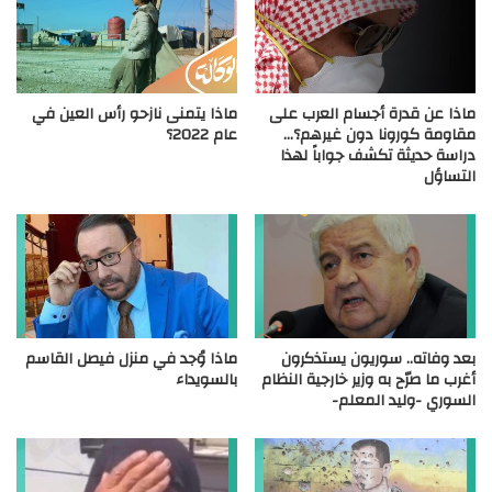
ماذا عن قدرة أجسام العرب على
ماذا يتمنى نازحو رأس العين في
مقاومة كورونا دون غيرهم؟…
عام 2022؟
دراسة حديثة تكشف جواباً لهذا
التساؤل
بعد وفاته.. سوريون يستذكرون
ماذا وُجد في منزل فيصل القاسم
أغرب ما صرّح به وزير خارجية النظام
بالسويداء
السوري -وليد المعلم-