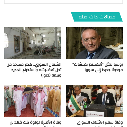
مقالات ذات صلة
روسيا تعيّن “ألكسندر كينشاك”
الشمال السوري.. هدم مسجد من
مبعوثا جديدا إلى سوريا
أجل تعفـ.يشه واستخراج الحديد
وبيعه (صور)
وفاة سفير الائتلاف السوري
وفاة الأميرة لولوة بنت فهد بن