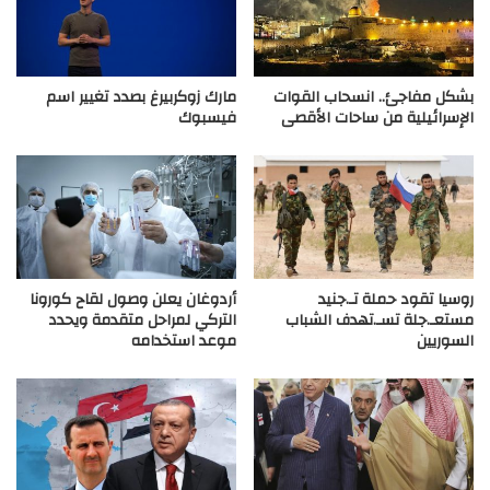
بشكل مفاجئ.. انسحاب القوات
مارك زوكربيرغ بصدد تغيير اسم
الإسرائيلية من ساحات الأقصى
فيسبوك
روسيا تقود حملة تـ.جنيد
أردوغان يعلن وصول لقاح كورونا
مستعـ.جلة تسـ.تهدف الشباب
التركي لمراحل متقدمة ويحدد
السوريين
موعد استخدامه