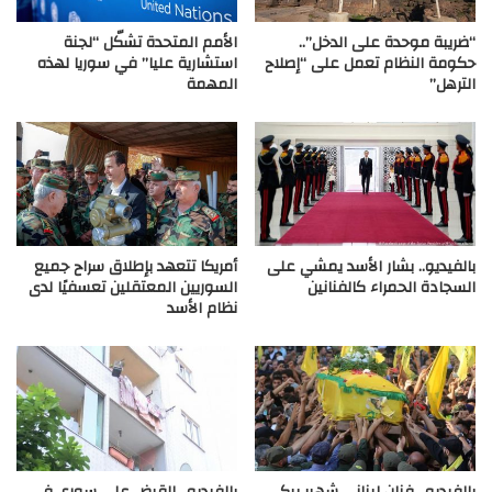
“ضريبة موحدة على الدخل”..
الأمم المتحدة تشكّل “لجنة
حكومة النظام تعمل على “إصلاح
استشارية عليا” في سوريا لهذه
الترهل”
المهمة
بالفيديو.. بشار الأسد يمشي على
أمريكا تتعهد بإطلاق سراح جميع
السجادة الحمراء كالفنانين
السوريين المعتقلين تعسفيًا لدى
نظام الأسد
بالفيديو.. فنان لبناني شهير يبكي
بالفيديو.. القبض على سوري في