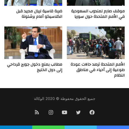
موقف صارم لمندوب السعودية
ضربة قاسية لريال مدريد قبل
في الأمم المتحدة حول سوريا
الكلاسيكو أمام برشلونة
الأمم المتحدة ترصد حالات عودة
مطالب بمنع دخول جورج قرداحي
طوعية إلى أحياء في مناطق
إلى دول الخليج
النظام
جميع الحقوق محفوظة © 2020 الوكالة
فيسبوك
تويتر
يوتيوب
انستقرام
ملخص
الموقع