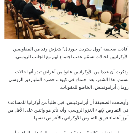
أفادت صحيفة “وول ستريت جورنال” بتعرّض وفد من المفاوضين
اﻷوكرانيين لحالات تسمّم عقب اجتماع لهم مع الجانب الروسي.
وذكرت أن عددا من الأوكرانيين عانوا من أعراض تبدو أنها حالات
تسمم، هذا الشهر، بعد اجتماع في كييف، حضره الملياردير الروسي
رومان أبراموفيتش، الخاضع للعقوبات.
وأوضحت الصحيفة أن أبراموفيتش، قبل طلباً من أوكرانيا للمساعدة
في التفاوض لإنهاء الغزو الروسي، وأنه تأثر هو واثنين على الأقل من
أبرز أعضاء فريق التفاوض الأوكراني باﻷعراض نفسها.
من جانبها نقلت وكالة “رويترز” عن “مصدر مطلع” على الواقعة أن