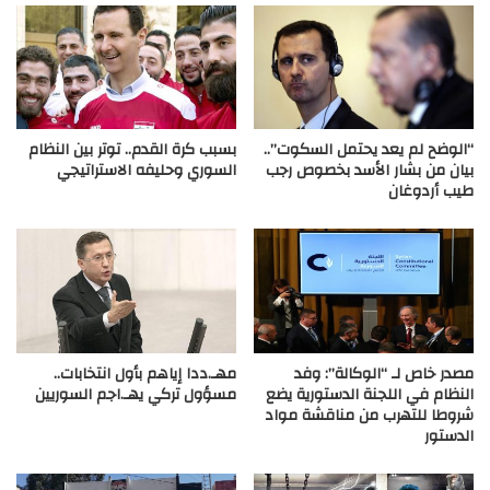
“الوضح لم يعد يحتمل السكوت”..
بسبب كرة القدم.. توتر بين النظام
بيان من بشار الأسد بخصوص رجب
السوري وحليفه الاستراتيجي
طيب أردوغان
مصدر خاص لـ “الوكالة”: وفد
مهـ.ددا إياهم بأول انتخابات..
النظام في اللجنة الدستورية يضع
مسؤول تركي يهـ.اجم السوريين
شروطا للتهرب من مناقشة مواد
الدستور