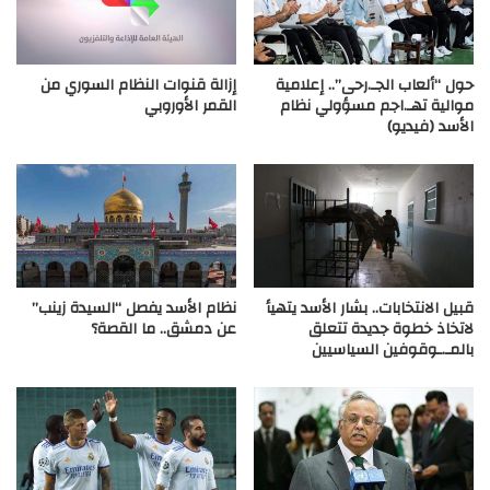
حول “ألعاب الجـ.رحى”.. إعلامية
إزالة قنوات النظام السوري من
موالية تهـ.اجم مسؤولي نظام
القمر الأوروبي
الأسد (فيديو)
قبيل الانتخابات.. بشار الأسد يتهيأ
نظام الأسد يفصل “السيدة زينب”
لاتخاذ خطوة جديدة تتعلق
عن دمشق.. ما القصة؟
بالمـ.ـوقوفين السياسيين