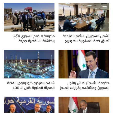
تشمل السوريين.. الأمم المتحدة
حكومة النظام السوري تلوّح
تطلق خطة الاستجابة للطوارئ
باكتشافات نفطية جديدة
حكومة الأسد تبـ.طش بالتجار
شاهد بالفيديو كرونولوجيا نهضة
السورين وعائلاتهم بقرارات الحـ.جز
المدينة المنورة خلال الـ 100