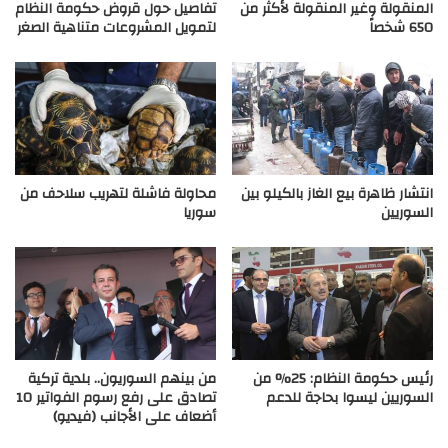
المنقولة وغير المنقولة لأكثر من
تفاصيل حول قروض حكومة النظام
650 شخصاً
لتمويل المشروعات متناهية الصغر
انتشار ظاهرة بيع الغاز بالكيلو بين
محاولة فاشلة لتهريب سلاحف من
السوريين
سوريا
رئيس حكومة النظام: 25% من
من بينهم السوريون.. بلدية تركية
السوريين ليسوا بحاجة للدعم
تصادق على رفع رسوم الفواتير 10
أضعاف على الأجانب (فيديو)