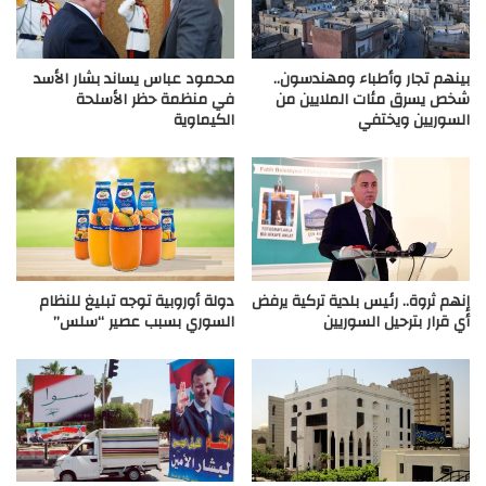
بينهم تجار وأطباء ومهندسون..
محمود عباس يساند بشار الأسد
شخص يسرق مئات الملايين من
في منظمة حظر الأسلحة
السوريين ويختفي
الكيماوية
إنهم ثروة.. رئيس بلدية تركية يرفض
دولة أوروبية توجه تبليغ للنظام
أي قرار بترحيل السوريين
السوري بسبب عصير “سلس”