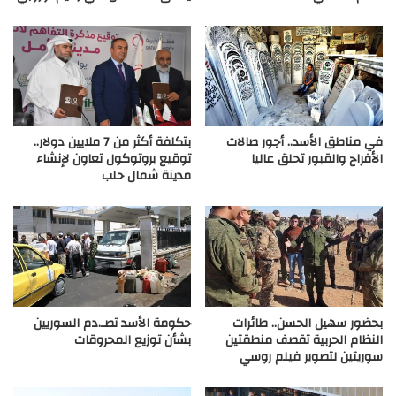
في مناطق الأسد.. أجور صالات
بتكلفة أكثر من 7 ملايين دولار..
الأفراح والقبور تحلق عاليا
توقيع بروتوكول تعاون لإنشاء
مدينة شمال حلب
بحضور سهيل الحسن.. طائرات
حكومة الأسد تصـ.دم السوريين
النظام الحربية تقصف منطقتين
بشأن توزيع المحروقات
سوريتين لتصوير فيلم روسي