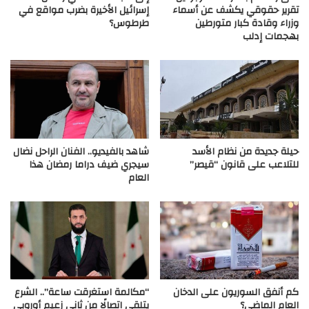
تقرير حقوقي يكشف عن أسماء
إسرائيل الأخيرة بضرب مواقع في
وزراء وقادة كبار متورطين
طرطوس؟
بهجمات إدلب
حيلة جديدة من نظام الأسد
شاهد بالفيديو.. الفنان الراحل نضال
للتلاعب على قانون “قيصر”
سيجري ضيف دراما رمضان هذا
العام
كم أنفق السوريون على الدخان
“مكالمة استغرقت ساعة”.. الشرع
العام الماضي؟
يتلقى اتصالًا من ثاني زعيم أوروبي