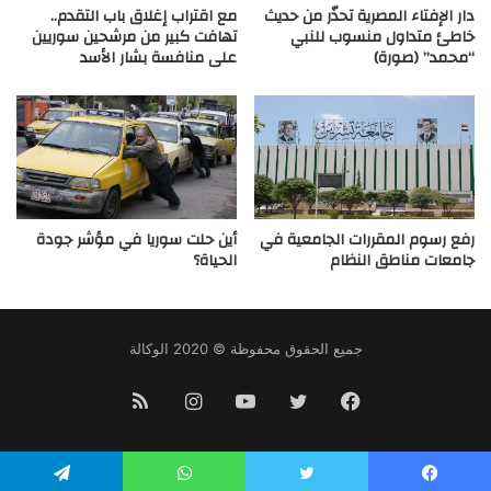
دار الإفتاء المصرية تحذّر من حديث
مع اقتراب إغلاق باب التقدم..
خاطئ متداول منسوب للنبي
تهافت كبير من مرشحين سوريين
“محمد” (صورة)
على منافسة بشار الأسد
رفع رسوم المقررات الجامعية في
أين حلت سوريا في مؤشر جودة
جامعات مناطق النظام
الحياة؟
جميع الحقوق محفوظة © 2020 الوكالة
فيسبوك
تويتر
يوتيوب
انستقرام
ملخص
الموقع