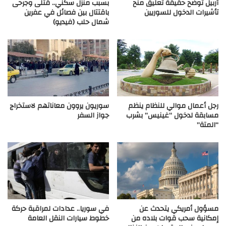
أربيل توضح حقيقة تعليق منح
بسبب منزل سكني.. قتلى وجرحى
تأشيرات الدخول للسوريين
باقتتال بين فصائل في عفرين
شمال حلب (فيديو)
رجل أعمال موالي للنظام ينظم
سوريون يروون معاناتهم لاستخراج
مسابقة لدخول “غينيس” بشرب
جواز السفر
“المتة”
مسؤول أمريكي يتحدث عن
في سوريا.. عدادات لمراقبة حركة
إمكانية سحب قوات بلاده من
خطوط سيارات النقل العامة