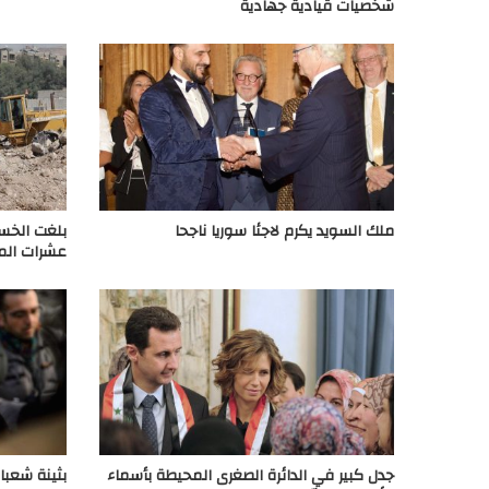
شخصيات قيادية جهادية
ملك السويد يكرم لاجئا سوريا ناجحا
بلغت الخسائ
عشرات المب
جدل كبير في الدائرة الصغرى المحيطة بأسماء
بثينة شعبا