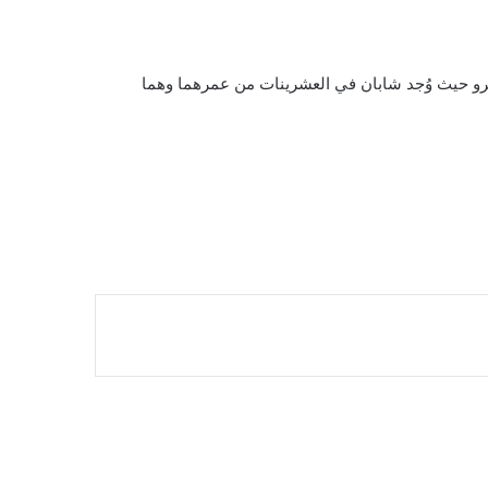
 في حديقة مدرسة بمنطقة أوربرو حيث وُجد شابان في العشرينات من عمرهما وهما