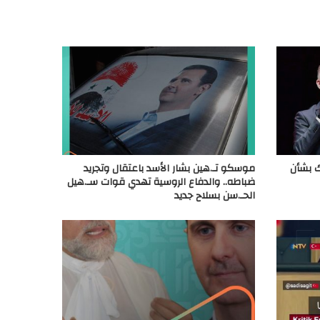
ك بشأن
موسكو تـ.هين بشار الأسد باعتقال وتجريد
ضباطه.. والدفاع الروسية تهدي قوات سـ.هيل
الحـ.سن بسلاح جديد