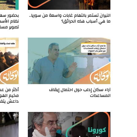
النيران تستمر بالتهام غابات واسعة من سوريا..
بحضور سهيل
ما هي أسباب هذه الحرائق؟
نظام الأسد
تصوير مس
آراء سكان إدلب حول احتمال إيقاف
أكثر من ع
المساعدات
مخيم الهول
داعش يتفج