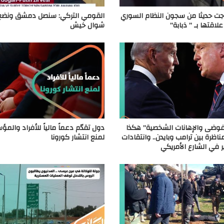
جت حديثا من سجون النظام السوري
القومي التركي: سنصل دمشق ونضع
اقتها بـ ” ذبابة”
شوال خيش
فوضى والإهانات الشخصية” هكذا
دول تقدّم دعماً مالياً للأفراد والم
اظرة بين ترامب وبايدن.. وانتقادات
لمنع انتشار كورونا
في الشارع الأمريكي