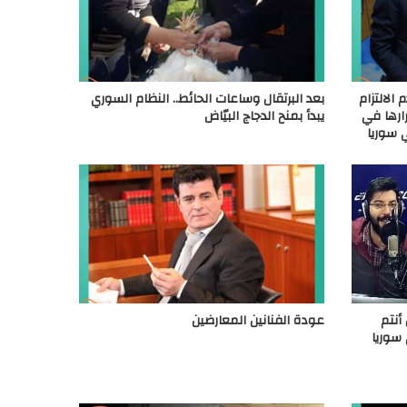
م الالتزام
بعد البرتقال وساعات الحائط.. النظام السوري
رارها في
يبدأ بمنح الدجاج البيّاض
 سوريا
أنتم
عودة الفنانين المعارضين
سوريا