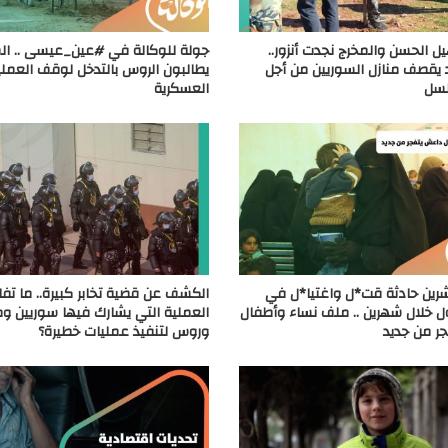
 الحسن والمخرج نجدت أنزور..
جولة للوكالة في #عين_عيسى .. ال
 يقصف منازل السوريين من أجل
يطالبون الروس بالتدخل لوقف العمل
لسل
العسكرية
شرين حادثة قت*ل واغتيا*ل في
الكشف عن قضية تخابر كبيرة.. ما تف
 خلال شهرين .. ملف نساء وأطفال
العملية التي يشارك فيها سوريين وم
ر من جديد
وروس لتنفيذ عمليات خطيرة؟