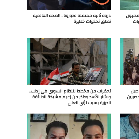
مدنيون
ذروة ثانية محتملة لكورونا.. الصحة العالمية
يات
تطلق تحذيرات خطيرة
اصيل
تحذيرات من مخطط للنظام السوري في إدلب..
صريين
وبشار الأسد يعتذر من زعيم مشيخة الطائفة
الدرزية بسبب لؤي العلي