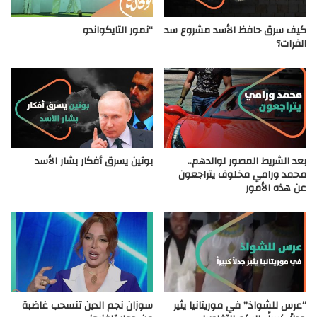
كيف سرق حافظ الأسد مشروع سد
“نمور التايكواندو
الفرات؟
بعد الشريط المصور لوالدهم..
بوتين يسرق أفكار بشار الأسد
محمد ورامي مخلوف يتراجعون
عن هذه الأمور
“عرس للشواذ” في موريتانيا يثير
سوزان نجم الدين تنسحب غاضبة