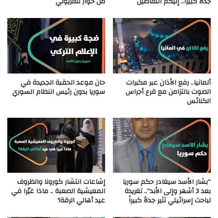
جدلاً كبيراًَ.. إليكم التفاصيل
من حوار تلفزيوني
ألمانيا.. رفع الأذان عبر مكبرات
حان موعد الحقبة الجديدة في
الصوت بالتزامن مع قرع أجراس
سوريا بدون رئيس النظام السوري
الكنائس
“بشار الأسد سيغادر حكم سوريا
إشاعات انتشار كورونا والظروف
بعد 3 أشهر وإلى الأبد”.. تغريدة
المعيشية الصعبة .. ماذا غيّرا في
لباحث إسرائيلي تثير جدلاً كبيراً
عيد أهالي الرقة؟