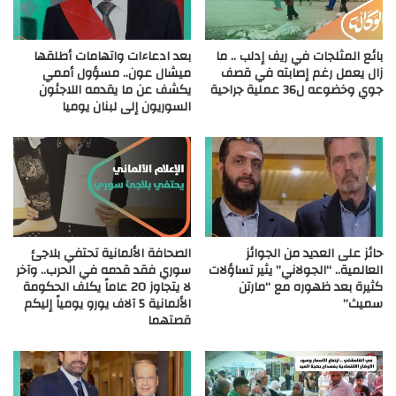
بائع المثلجات في ريف إدلب .. ما
بعد ادعاءات واتهامات أطلقها
زال يعمل رغم إصابته في قصف
ميشال عون.. مسؤول أممي
جوي وخضوعه ل36 عملية جراحية
يكشف عن ما يقدمه اللاجئون
السوريون إلى لبنان يوميا
حائز على العديد من الجوائز
الصحافة الألمانية تحتفي بلاجئ
العالمية.. “الجولاني” يثير تساؤلات
سوري فقد قدمه في الحرب.. وآخر
كثيرة بعد ظهوره مع “مارتن
لا يتجاوز 20 عاماً يكلف الحكومة
سميث”
الألمانية 5 آلاف يورو يومياً إليكم
قصتهما