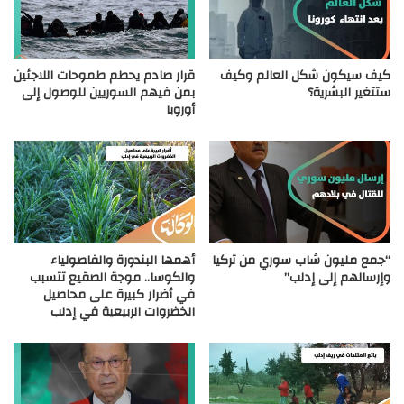
كيف سيكون شكل العالم وكيف
قرار صادم يحطم طموحات اللاجئين
ستتغير البشرية؟
بمن فيهم السوريين للوصول إلى
أوروبا
“جمع مليون شاب سوري من تركيا
أهمها البندورة والفاصولياء
وإرسالهم إلى إدلب”
والكوسا.. موجة الصقيع تتسبب
في أضرار كبيرة على محاصيل
الخضروات الربيعية في إدلب