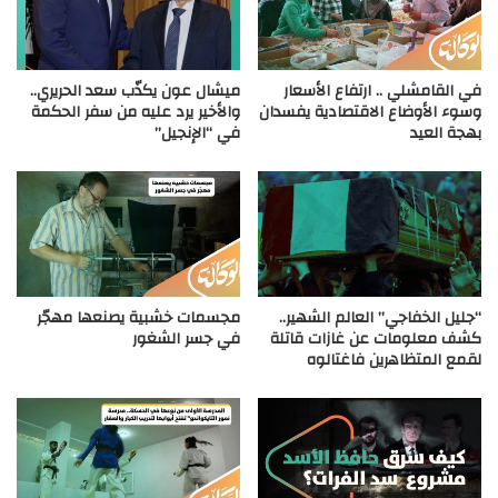
في القامشلي .. ارتفاع الأسعار
ميشال عون يكذّب سعد الحريري..
وسوء الأوضاع الاقتصادية يفسدان
والأخير يرد عليه من سفر الحكمة
بهجة العيد
في “الإنجيل”
“جليل الخفاجي” العالم الشهير..
مجسمات خشبية يصنعها مهجّر
كشف معلومات عن غازات قاتلة
في جسر الشغور
لقمع المتظاهرين فاغتالوه