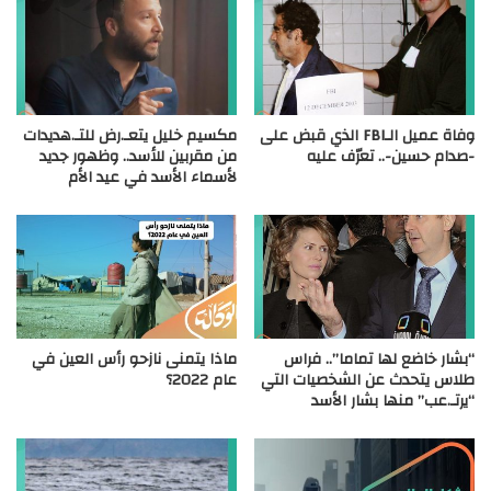
وفاة عميل الـFBI الذي قبض على
مكسيم خليل يتعـ.رض للتـ.هديدات
-صدام حسين-.. تعرّف عليه
من مقربين للأسد.. وظهور جديد
لأسماء الأسد في عيد الأم
“بشار خاضع لها تماما”.. فراس
ماذا يتمنى نازحو رأس العين في
طلاس يتحدث عن الشخصيات التي
عام 2022؟
“يرتـ.عب” منها بشار الأسد