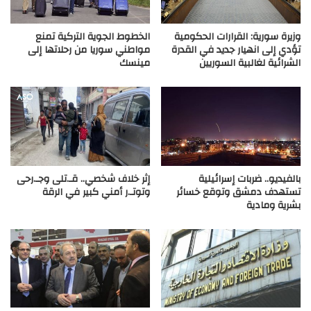
وزيرة سورية: القرارات الحكومية
الخطوط الجوية التركية تمنع
تؤدي إلى انهيار جديد في القدرة
مواطني سوريا من رحلاتها إلى
الشرائية لغالبية السوريين
مينسك
بالفيديو.. ضربات إسرائيلية
إثر خلاف شخصي.. قـ.تلى وجـ.رحى
تستهدف دمشق وتوقع خسائر
وتوتـ.ر أمني كبير في الرقة
بشرية ومادية