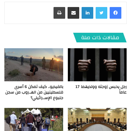
لينكدإن
مشاركة عبر البريد
طباعة
مقالات ذات صلة
رجل يحبس زوجته وولديهما 17
بالفيديو.. كيف تمكن 6 أسرى
عاماً
فلسطينيين من الهـ.روب من سجن
جلبوع الإسـ.رائيلي؟