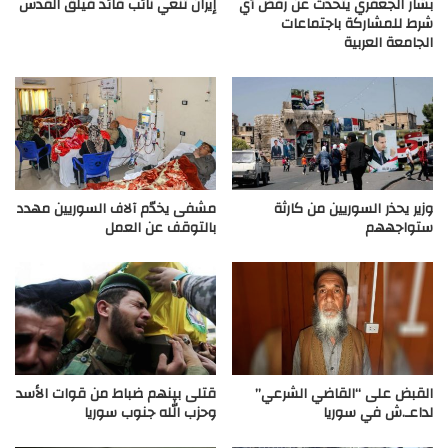
بشار الجعفري يتحدث عن رفض أي
إيران تنعي نائب قائد فيلق القدس
شرط للمشاركة باجتماعات
الجامعة العربية
وزير يحذر السوريين من كارثة
مشفى يخدّم آلاف السوريين مهدد
ستواجههم
بالتوقف عن العمل
القبض على “القاضي الشرعي”
قتلى بينهم ضباط من قوات الأسد
لداعـ.ش في سوريا
وحزب الله جنوب سوريا