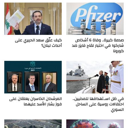
صدمة كبيرة.. وفاة 6 أشخاص
كيف علّق سعد الحريري على
شاركوا في اختبار لقاح فايزر ضد
أحداث لبنان؟
كورونا
في ظل اسـ.تهدافها للمدنيين..
المرشحان الخاسران يعلقان على
احتفالات روسية على الساحل
فوز بشار الأسد عليهما
السوري