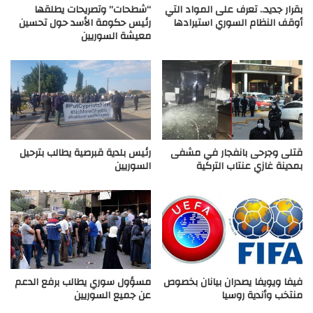
بقرار جديد.. تعرف على المواد التي
“شطحات” وتصريحات يطلقها
أوقف النظام السوري استيرادها
رئيس حكومة الأسد حول تحسين
معيشة السوريين
قتلى وجرحى بانفجار في مشفى
رئيس بلدية قبرصية يطالب بترحيل
بمدينة غازي عنتاب التركية
السوريين
فيفا ويويفا يصدران بيانان بخصوص
مسؤول سوري يطالب برفع الدعم
منتخب وأندية روسيا
عن جميع السوريين