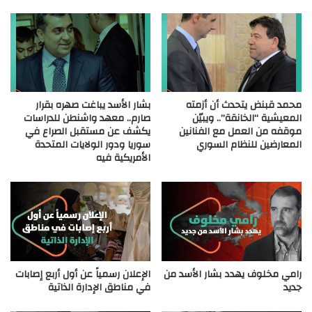
محمد قبنض يتحدث أن أزمته
بشار الأسد يباغت صهره بقرار
المعيشية “الخانقة”.. ويبيّن
صارم.. معهد واشنطن للدراسات
موقفه من العمل مع الفنانين
يكشف عن مستقبل الصراع في
المعارضين للنظام السوري
سوريا ودور الولايات المتحدة
الأمريكية فيه
رامي مخلوف يهدد بشار الأسد من
الإعلان رسمياً عن أول أربع إصابات
جديد
في مناطق الإدارة الذاتية