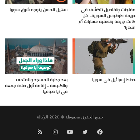
مفاجآت وتفاصيل تتكشف في
سهيل الحسن يتوجه شرق سوريا
جريمة طرطوس السورية.. هل
كانت جريمة وتصفية حسابات أم
انتحار؟
خطط إسرائيل في سوريا
بعد جدلية المسجد والمتحف
والكنيسة .. إقامة أول صلاة جمعة
في آيا صوفيا
جميع الحقوق محفوظة © 2020 الوكالة
فيسبوك
تويتر
يوتيوب
انستقرام
ملخص