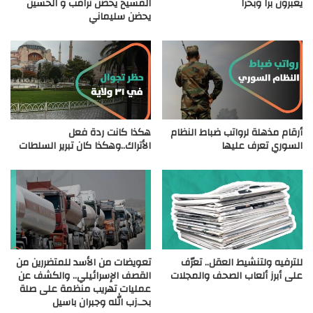
يعبرون برا وبحرا
المسيح يحضن ترامب و الحسين
يحضن سليماني
أرقام مذهلة لرواتب ضباط النظام
هكذا كانت ردة فعل
السوري تعرف عليها
الأتراك..وهكذا كان تبرير السلطات
للترفيه ولتنشيط العقل.. تعرّف
تعويضات من الأسد للمتضررين من
على أبرز ألعاب الصحف والمجلات
القصف الإسرائيلي.. والكشف عن
عمليات تهريب منظمة على صلة
بحـ.زب الله وجبران باسيل