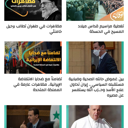
تغطية مراسيم قداس ميلاد
مظاهرات في طهران تطالب برحيل
المسيح في الحسكة
خامنئي
بين غموض حالته الصحية وضبابية
تضامناً مع ضحايا الانتفاضة
مستقبله السياسي .. إيران تحاول
الإيرانية.. مظاهرات عارمة في
علاج الأسد وحـ.زب الله يستفسر
المملكة المتحدة
عن مصيره