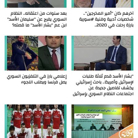
آخرهم كان “أمير المخرجين”..
بعد سنوات من اعتقاله.. النظام
شخصيات أدبية وفنية #سورية
السوري يفرج عن “سليمان الأسد”
بارزة رحلت في 2020..
ابن عم “بشار الأسد” ما قصته؟
“بشار الأسد قدم ثلاثة طلبات
إعلامي بارز في التلفزيون السوري
لإسرائيل وأمريكا.. باحث إسرائيلي
يصل فرنسا ويطلب اللجوء
يكشف تفاصيل جديدة عن
اجتماعات النظام السوري بإسرائيل