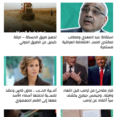
استقالة عبد المهدي ومطالب
تجهيز طريق الحسكة – الرقة
لمقتدى الصدر.. الانتفاضة العراقية
كبديل عن الطريق الدولي
مستمرة
قرار مفاجئ من ترامب قبل انتهاء
أمـ.يرة الحـ.رب .. ماضٍ قاسٍ وعقد
ولايته.. وجيمس جيفري يكشف
نفسـ.ية تحملها أسماء الأسد
سراً أخفاه عن ترامب
معها إلى القصر الجهموري