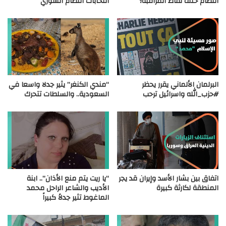
النظام خلف نقاط المراقبة؟
انتخابات النظام السوري
البرلمان الألماني يقرر يحظر
“مندي الكنغر” يثير جدلا واسعا في
#حزب_الله واسرائيل ترحب
السعودية.. والسلطات تتحرك
اتفاق بين بشار الأسد وإيران قد يجر
“يا ريت يتم منع الأذان”.. ابنة
المنطقة لكارثة كبيرة
الأديب والشاعر الراحل محمد
الماغوط تثير جدلاً كبيراً