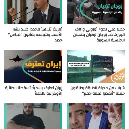
حصلا على لجوء أوروبي وآلاف
أمريكا تتـ.هيأ مجددا ضـ.د بشار
اليورهات.. زوجان تركيان ينتحلان
الأسد.. وتتوعده بقانون “قـ.اس”
الجنسية السورية
جديد
شباب من مدينة الطبقة يطلقون
إيران تعترف رسمياً: أسقطنا الطائرة
حملة “أنقذوا قلعة جعبر”
الأوكرانية بالخطأ