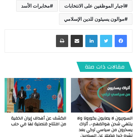
اجبار الموظفين على الانتخابات
مخابرات الأسد
موالون يسيئون للدين الإسلامي
لينكدإن
مشاركة عبر البريد
طباعة
مقالات ذات صلة
السوريون لا يصابون بكورونا ولا
الكشف عن أهداف إيران الخفية
ينتهي شحن هواتفهم-.. أتراك
من افتتاح قنصلية لها في حلب
يسخرون من سياسي تركي بعد
نشره خبرا مضللا عن السوريين