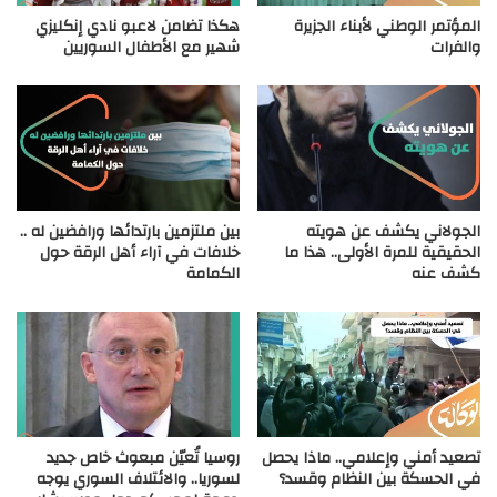
المؤتمر الوطني لأبناء الجزيرة
هكذا تضامن لاعبو نادي إنكليزي
والفرات
شهير مع الأطفال السوريين
الجولاني يكشف عن هويته
بين ملتزمين بارتدائها ورافضين له ..
الحقيقية للمرة الأولى.. هذا ما
خلافات في آراء أهل الرقة حول
كشف عنه
الكمامة
تصعيد أمني وإعلامي.. ماذا يحصل
روسيا تُعيّن مبعوث خاص جديد
في الحسكة بين النظام وقسد؟
لسوريا.. والائتلاف السوري يوجه