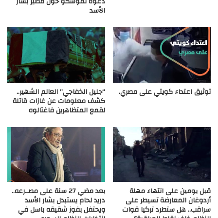
دعوة لموسكو حول مصير بشار
الأسد
توثيق اعتداء كويتي على مصري.
“جليل الخفاجي” العالم الشهير..
كشف معلومات عن غازات قاتلة
لقمع المتظاهرين فاغتالوه
قبل يومين على انتهاء مهلة
بعد مضي 27 سنة على مصـ.رعه..
أردوغان المعارضة تسيطر على
دريد لحام يستبدل بشار الأسد
سراقب.. هل ستطرد تركيا قوات
ويحتفل بفوز شقيقه باسل في