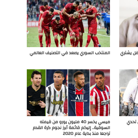
طفل يشتري
المنتخب السوري يصعد في التصنيف العالمي
ل تحدي
ميسي يخسر 40 مليون يورو من قيمته
السوقية.. إليكم قائمة أبرز نجوم كرة القدم
تراجعا منذ بداية عام 2020