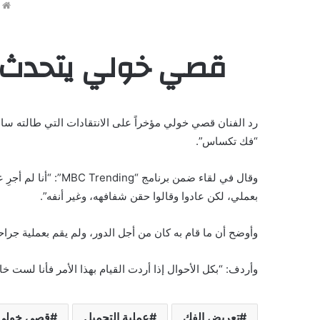
ا
قصي خولي يتحدث عن
رد الفنان قصي خولي مؤخراً على الانتقادات التي طالته سا
“فك تكساس”.
بعملي، لكن عادوا وقالوا حقن شفافهه، وغير أنفه”.
وأوضح أن ما قام به كان من أجل الدور، ولم يقم بعملية جر
وأردف: “بكل الأحوال إذا أردت القيام بهذا الأمر فأنا لست خائ
تعريض الفك
عملية التجميل
قصي خولي