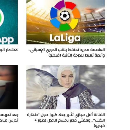
العاصمة مدريد تحتفظ بلقب الدوري الإسباني..
لاختصار ال
وأندية تهبط للدرجة الثانية (فيديو)
الفنانة أمل حجازي تثـ.ير جدلا كبيرا حول “طهارة
بعد تحريمه 
الكلب”.. ومفتي مصر يحسم الجدل (صور +
تدرس مبادرة
فيديو)