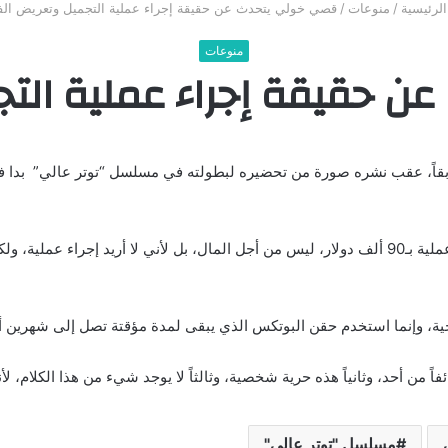
لرئيسية
/
منوعات
/
قصي خولي يتحدث عن حقيقة إجراء عملية التجميل وتعريض ال
منوعات
 حقيقة إجراء عملية الت
بقاً، عقب نشره صورة من تحضيره لبطولته في مسلسل “توتر عالي” بدا فيه
وقال في لقاء ضمن برنامج “MBC Trending”: “أنا لم أجرِ عملية بـ90 ألف دولار، ليس من أجل المال، بل
احية، وإنما استخدم حقن البوتكس الذي يبقى لمدة مؤقتة تصل إلى شهرين 
فاً من أحد، وثانياً هذه حرية شخصية، وثالثاً لا يوجد شيء من هذا الكلام، لأ
مسلسل "توتر عالي"