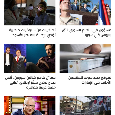
مسؤول في النظام السوري: نثق
تحـ.ذيرات من سلوكيات خـ.طيرة
بالروس في سوريا
تؤدي للإصابة بالفـ.طر الأسود
نموذج جديد موحد للمقيمين
بعد أن هاجم فنانين سوريين.. أنس
الأجانب في الإمارات
صباح فخري يجهّز لإطلاق أغاني
حلبية عربية معاصرة