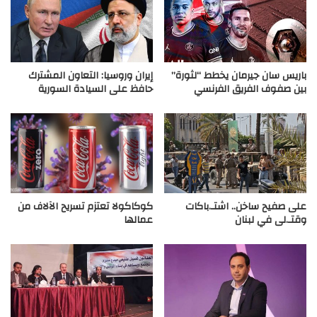
باريس سان جيرمان يخطط “لثورة”
إيران وروسيا: التعاون المشترك
بين صفوف الفريق الفرنسي
حافظ على السيادة السورية
على صفيح ساخن.. اشتـ.باكات
كوكاكولا تعتزم تسريح الآلاف من
وقتـ.لى في لبنان
عمالها