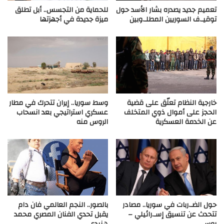
تعميم جديد يصدره بشار الأسد حول
للحماية من التجسس.. أبل تطلق
توقيـ.ف السوريين المطلـ.وبين
ميزة جديدة في أجهزتها
خارجية النظام تعلّق على قضية
وسط سوريا.. إيران تتحرك في مطار
الحجز على أموال ذوي المتخلف
عسكري استراتيجي بعد انسحاب
عن الخدمة العسكرية
الروس منه
حول الضـ.ربات في سوريا.. مصادر
بالصور.. النجم العالمي فان دام
تتحدث عن تنسيق إسـ.رائيلي –
يقبل تحدي الفنان المصري محمد
روسي
هنيدي