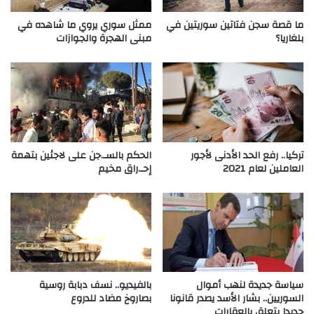
ما قصة سجن فتاتين سوريتين في
ممثل سوري يروي ما شاهده في
بلغاريا؟
مبنى الهجرة والجوازات
تركيا.. رفع الحد الأدنى لأجور
الحكم بالسـ.جن على لاجئين بتهمة
العاملين لعام 2021
إحـ.راق مخيم
سياسة جديدة لنهب أموال
بالفيديو.. نسف دبابة روسية
السوريين.. بشار الأسد يصدر قانونا
بصاروخ مضاد للدروع
جديدا يتعلق بالعقارات