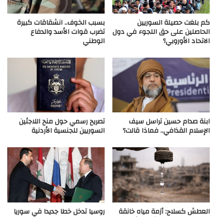
كم بلغت حصيلة السوريين
بسبب الخوف.. انشقاقات كبيرة
الحاصلين على حق اللجوء في دول
تضرب قوات الأسد والدفاع
الاتحاد الأوروبي؟
الوطني
ابنة صدام حسين تراسل سيف
تصريح رسمي حول منح اللاجئين
الإسلام القذافي.. فماذا قالت؟
السوريين للجنسية الأردنية
العطش كسلاح: أزمة مياه خانقة
روسيا تدخل خطا جديدا في سوريا