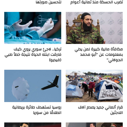
تضرب الحسكة منذ ثمانية أعوام
لتحسين صورتها
مكافأة مالية كبيرة لمن يدلي
تركيا.. لاجئ سوري يروي كيف
بمعلومات عن “أبو محمد
فارقت ابنته الحياة نتيجة خطأ طبي
الجولاني”
(فيديو)
قرار ألماني جديد يصدم آلاف
روسيا تستهدف طائرة بريطانية
اللاجئين
انطلاقًا من سوريا