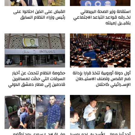
استقالة وزير الصحة البريطاني
القبض على الذين احتالوا على
لخـ.رقه قواعد التباعد الاجتماعي
رئيس وزراء النظام السابق
بتقبـ.يل زميلته
أول دولة أوروبية تتخذ قرارا بإدانة
حكومة النظام تتحدث عن أخبار
ضم القدس وتصنف الاستيـ.طان
السرقات التي حدثت لمسافرين
الإسـ.رائيلي كاحتلال
قادمين إلى مطار دمشق الدولي
أحد أبرز موالي الأسد يهـ.اجم روسيا
وفـ.اة لاجئ سوري بعد تعرّضه